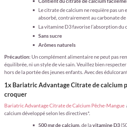
Contient du citrate de calcium facilem
Le citrate de calcium ne requière pas un
absorbé, contrairement au carbonate de 
La vitamine D3 favorise l’absorption du c
Sans sucre
Arômes naturels
Précaution
: Un complément alimentaire ne peut pas rem
équilibrée, ni un style de vie sain. Veuillez bien respec
hors de la portée des jeunes enfants. Avec des édulcorant
1x Bariatric Advantage Citrate de calcium
croquer
Bariatric Advantage Citrate de Calcium Pêche-Mangue
a
calcium développé selon les directives*.
500 mg de calcium
, de la
vitamine D3
(50