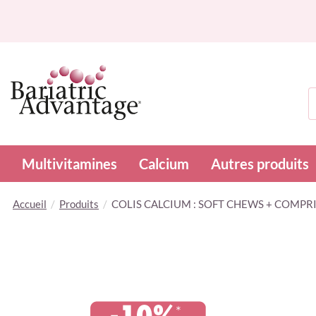
R
Multivitamines
Calcium
Autres produits
Accueil
Produits
COLIS CALCIUM : SOFT CHEWS + COMP
Skip
to
the
end
of