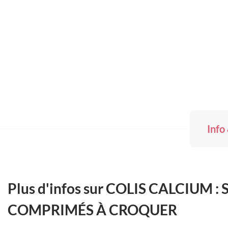
Skip
to
the
beginning
of
the
images
gallery
Info
Plus d'infos sur COLIS CALCIUM 
COMPRIMÉS À CROQUER