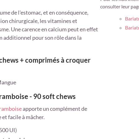
consulter leur pag
lume de l'estomac, et en conséquence,
Bariat
on chirurgicale, les vitamines et
Bariat
sme. Une carence en calcium peut en effet
um additionnel pour son rôle dans la
 chews + comprimés à croquer
Mangue
framboise - 90 soft chews
Framboise
apporte un complément de
 et facile à mâcher.
(500 UI)