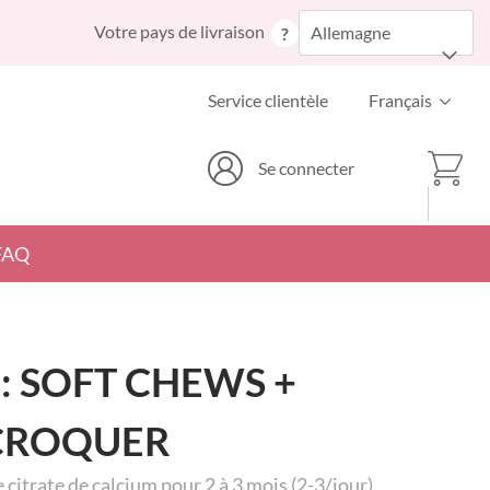
Allez
Votre pays de livraison
Allemagne
?
au
contenu
Langue
Service clientèle
Français
Mon p
Se connecter
FAQ
: SOFT CHEWS +
CROQUER
citrate de calcium pour 2 à 3 mois (2-3/jour)