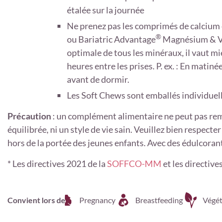
étalée sur la journée
Ne prenez pas les comprimés de calcium
®
ou Bariatric Advantage
Magnésium & Vi
optimale de tous les minéraux, il vaut mi
heures entre les prises. P. ex. : En matinée
avant de dormir.
Les Soft Chews sont emballés individuel
Précaution
:
un complément alimentaire ne peut pas rem
équilibrée, ni un style de vie sain. Veuillez bien respec
hors de la portée des jeunes enfants. Avec des édulcorant
* Les directives 2021 de la
SOFFCO-MM
et les directives
Convient lors de
Pregnancy
Breastfeeding
Végét