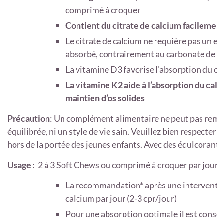
comprimé à croquer
Contient du citrate de calcium facilem
Le citrate de calcium ne requière pas un
absorbé, contrairement au carbonate de 
La vitamine D3 favorise l’absorption du c
La vitamine K2 aide à l’absorption du ca
maintien d’os solides
Précaution
: Un complément alimentaire ne peut pas rem
équilibrée, ni un style de vie sain. Veuillez bien respec
hors de la portée des jeunes enfants. Avec des édulcorant
Usage
: 2 à 3 Soft Chews ou comprimé à croquer par jour
La recommandation* après une intervent
calcium par jour (2-3 cpr/jour)
Pour une absorption optimale il est con