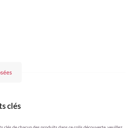
osées
s clés
s clés de chacun des produits dans ce colis découverte, veuillez