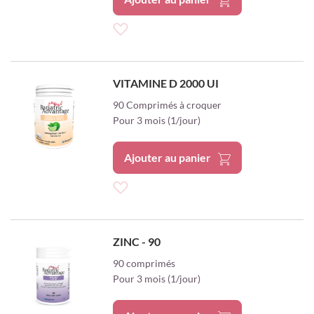
Ajouter
à
VITAMINE D 2000 UI
ma
90 Comprimés à croquer
Pour 3 mois (1/jour)
liste
d’envie
Ajouter au panier
Ajouter
à
ZINC - 90
ma
90 comprimés
Pour 3 mois (1/jour)
liste
d’envie