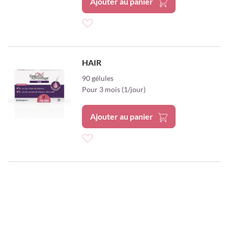
Ajouter au panier
Ajouter
à
HAIR
ma
90 gélules
Pour 3 mois (1/jour)
liste
d’envie
Ajouter au panier
Ajouter
à
ma
liste
d’envie