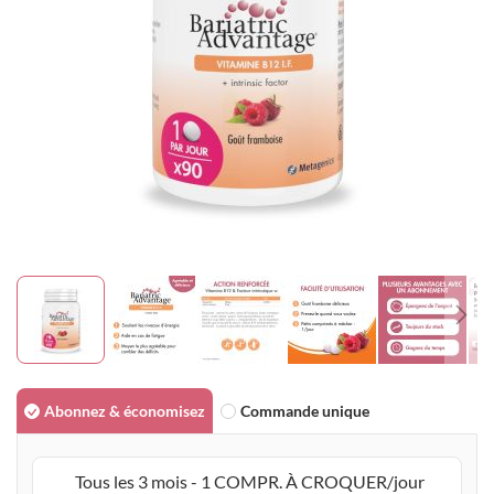
gallery
Skip
to
Abonnez & économisez
Commande unique
the
beginning
Tous les 3 mois - 1 COMPR. À CROQUER/jour
of