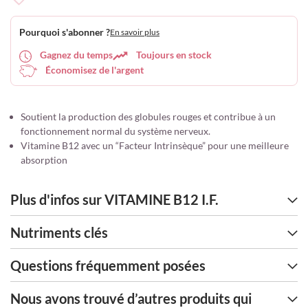
Ajouter
à
Pourquoi s'abonner ?
En savoir plus
ma
liste
Gagnez du temps
Toujours en stock
d’envie
Économisez de l'argent
Soutient la production des globules rouges et contribue à un
fonctionnement normal du système nerveux.
Vitamine B12 avec un “Facteur Intrinsèque” pour une meilleure
absorption
Plus d'infos sur VITAMINE B12 I.F.
Nutriments clés
Questions fréquemment posées
Nous avons trouvé d’autres produits qui