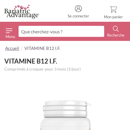
Se connecter
Mon panier
Recherche
Menu
Recherche
Accueil
VITAMINE B12 I.F.
VITAMINE B12 I.F.
Comprimés à croquer pour 3 mois (1/jour)
Skip
to
the
end
of
the
images