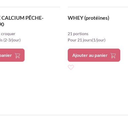
E CALCIUM PÊCHE-
WHEY (protéines)
90
 croquer
21 portions
s (2-3/jour)
Pour 21 jours(1/jour)
panier
Ajouter au panier
Ajouter
à
ma
liste
d’envie