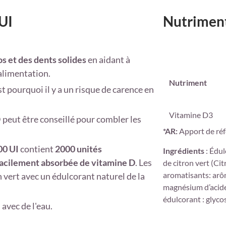
UI
Nutriment
os et des dents solides
en aidant à
'alimentation.
Nutriment
t pourquoi il y a un risque de carence en
Vitamine D3
peut être conseillé pour combler les
*AR:
Apport de ré
00 UI
contient
2000 unités
Ingrédients
: Édul
facilement absorbée de vitamine D
. Les
de citron vert (Cit
aromatisants: arôm
 vert avec un édulcorant naturel de la
magnésium d’acides
édulcorant : glyco
avec de l'eau.