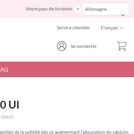
Allez
Votre pays de livraison
Allemagne
?
au
contenu
Langue
Service clientèle
Français
Mon p
Se connecter
FAQ
0 UI
/jour)
intien de la solidité des os augmentant l’absorption du calcium.