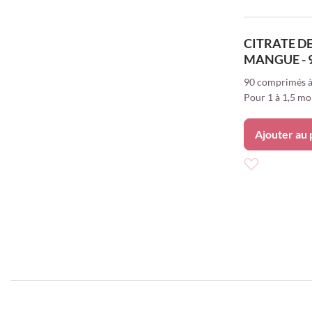
CITRATE D
MANGUE - 
90 comprimés à
Pour 1 à 1,5 moi
Ajouter au 
Ajouter
à
ma
liste
d’envie