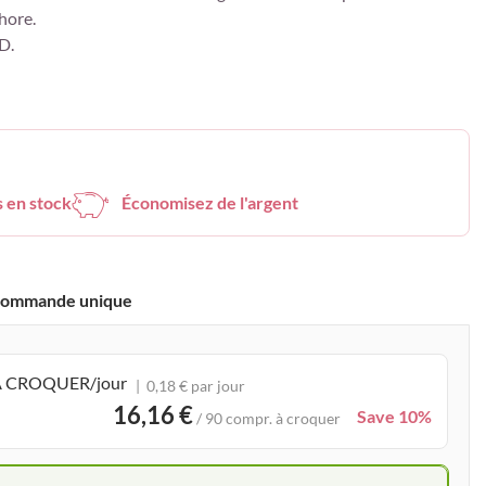
hore.
D.
s en stock
Économisez de l'argent
ommande unique
. À CROQUER/jour
0,18 € par jour
16,16 €
Save 10%
/ 90 compr. à croquer