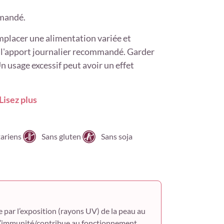
mmandé.
placer une alimentation variée et
ter l'apport journalier recommandé. Garder
n usage excessif peut avoir un effet
Lisez plus
ariens
Sans gluten
Sans soja
e par l’exposition (rayons UV) de la peau au
nt l’immunité/contribue au fonctionnement