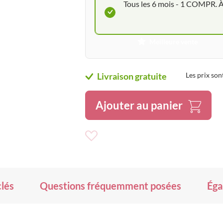
Tous les 6 mois - 1 COMPR
Meilleure vente
Livraison gratuite
Les prix son
Ajouter au panier
Ajouter
à
ma
liste
d’envie
clés
Questions fréquemment posées
Éga