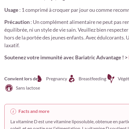
Usage
: 1 comprimé à croquer par jour ou comme reco
Précaution
: Un complément alimentaire ne peut pas rem
équilibrée, ni un style de vie sain. Veuillez bien respec
hors de la portée des jeunes enfants. Avec édulcorants. U
laxatif.
Soutenez votre immunité avec Bariatric Advantage ! >
Convient lors de
Pregnancy
Breastfeeding
Végét
Sans lactose
Facts and more
La vitamine D est une vitamine liposoluble, obtenue en parti
soleil, et en partie par l’alimentation. La vitamine D soutie