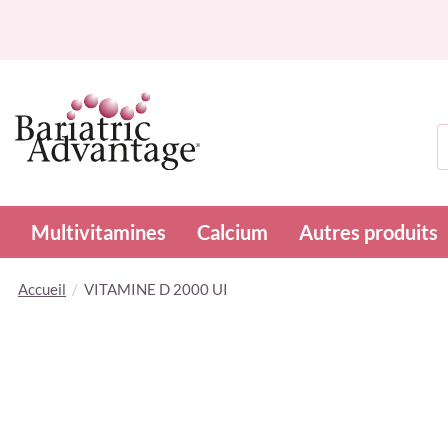
R
Multivitamines
Calcium
Autres produits
Accueil
VITAMINE D 2000 UI
Skip
to
the
end
of