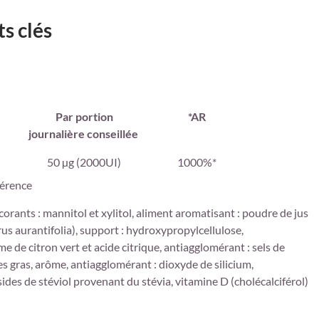
s clés
Par portion
*AR
journalière conseillée
50 µg (2000UI)
1000%*
férence
corants : mannitol et xylitol, aliment aromatisant : poudre de jus
rus aurantifolia), support : hydroxypropylcellulose,
e de citron vert et acide citrique, antiagglomérant : sels de
 gras, arôme, antiagglomérant : dioxyde de silicium,
sides de stéviol provenant du stévia, vitamine D (cholécalciférol)