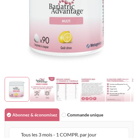
gallery
Skip
to
Abonnez & économisez
Commande unique
the
beginning
Tous les 3 mois - 1 COMPR. par jour
of