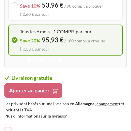
53,96 €
the
Save 10%
/ 90 compr. à croquer
images
0,60 € par jour
gallery
Tous les 6 mois - 1 COMPR. par jour
95,93 €
Save 20%
/ 180 compr. à croquer
0,53 € par jour
Meilleure vente
Livraison gratuite
Ajouter au panier
Les prix sont basés sur une livraison en
Allemagne
(changement)
et
incluent la TVA
Plus d'informations sur la livraison