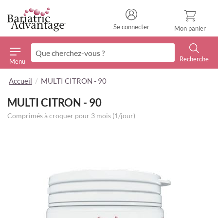
Se connecter
Mon panier
Recherche
Menu
Recherche
Accueil
MULTI CITRON - 90
MULTI CITRON - 90
Comprimés à croquer pour 3 mois (1/jour)
Skip
to
the
end
of
the
images