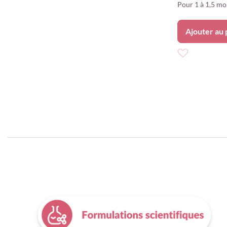
Pour 1 à 1,5 moi
Ajouter au 
Ajouter
à
ma
liste
d’envie