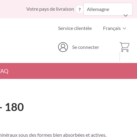
Allez
Votre pays de livraison
Allemagne
?
au
contenu
Langue
Service clientèle
Français
Mon p
Se connecter
FAQ
- 180
inéraux sous des formes bien absorbées et actives.