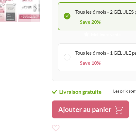
Tous les 6 mois - 2 GÉLULES 
Save 20%
Meilleure vente
Tous les 6 mois - 1 GÉLULE p
Save 10%
Livraison gratuite
Les prix son
Ajouter au panier
Ajouter