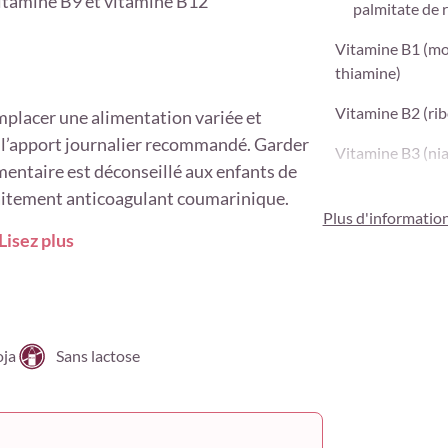
vitamine B9 et vitamine B12
palmitate de r
Vitamine B1 (mo
thiamine)
Vitamine B2 (rib
placer une alimentation variée et
ter l’apport journalier recommandé. Garder
Vitamine B3 (ni
mentaire est déconseillé aux enfants de
Vitamine B5 (pa
raitement anticoagulant coumarinique.
calcium)
Plus d'informatio
Lisez plus
Vitamine B6 (py
phosphate)
Vitamine B12 (m
oja
Sans lactose
Vitamine C (acid
Vitamine D (chol
Vitamine E