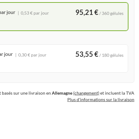
95,21 €
par jour
0,53 € par jour
/ 360 gélules
53,55 €
ar jour
0,30 € par jour
/ 180 gélules
t basés sur une livraison en
Allemagne
(changement)
et incluent la TVA
Plus d'informations sur la livraison