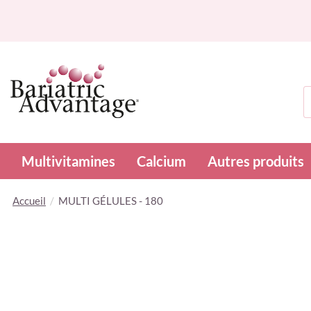
R
Multivitamines
Calcium
Autres produits
Accueil
MULTI GÉLULES - 180
Skip
to
the
end
of