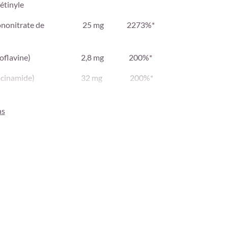
étinyle
nonitrate de
25 mg
2273%*
oflavine)
2,8 mg
200%*
acinamide)
32 mg
200%*
ntothénate de
12 mg
200%*
ns
ridoxal-5-
2,8 mg
200%*
éthylcobalamine)
500 μg
20.000%*
e ascorbique)
160 mg
200%*
écalciférol)
75 μg
1500%*
24 mg
200%*