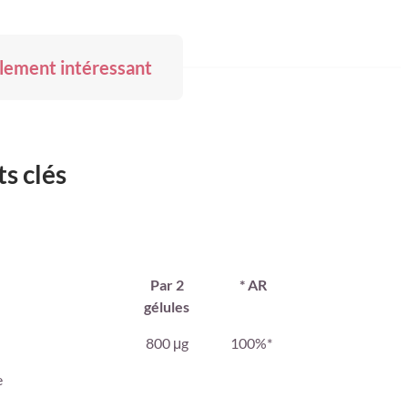
lement intéressant
s clés
Par 2
* AR
gélules
800 μg
100%*
e