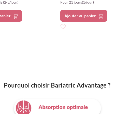
s (2-3/jour)
Pour 21 jours(1/jour)
panier
Ajouter au panier
Ajouter
à
ma
liste
d’envie
Pourquoi choisir Bariatric Advantage ?