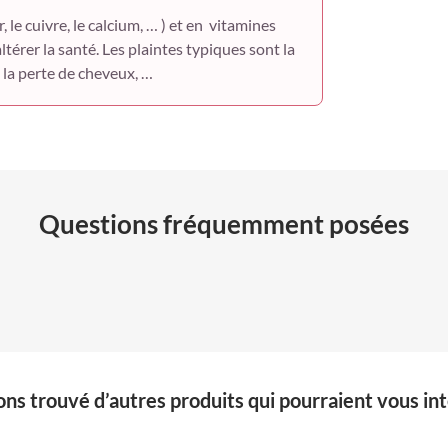
 le cuivre, le calcium, … ) et en vitamines
tocophérols 
ltérer la santé. Les plaintes typiques sont la
, la perte de cheveux, …
acétate d'alp
Vitamine K (ph
Folate (calcium-
Biotine
Questions fréquemment posées
Fer (bisglycinate
Chrome (picolin
Cuivre (citrate)
Iode (iodure de 
Manganèse (citr
ns trouvé d’autres produits qui pourraient vous int
Molybdène (mol