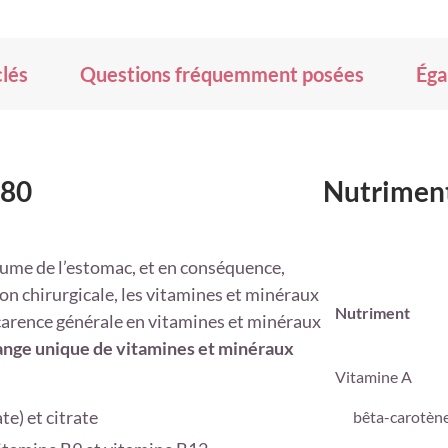
à
ma
liste
d’envie
clés
Questions fréquemment posées
Éga
180
Nutriment
lume de l’estomac, et en conséquence,
on chirurgicale, les vitamines et minéraux
Nutriment
carence générale en vitamines et minéraux
nge unique de vitamines et minéraux
Vitamine A
te) et citrate
bêta-carotèn