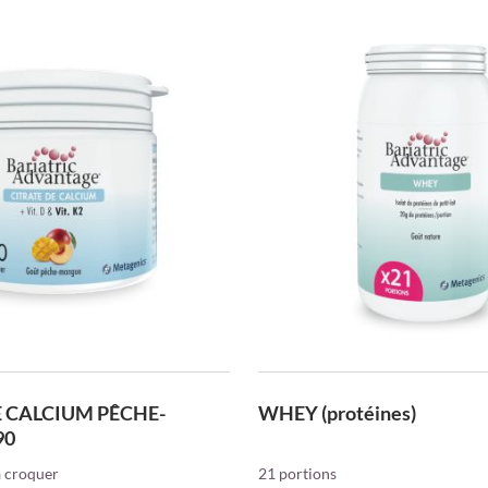
sodium)
Sélénium (L-sél
Zinc (bisglycina
Bitartrate de 
Inositol
*AR
: Apport de ré
Ingrédients
: Agen
hydroxypropylméthy
bisglycinate de zi
silice et sels de 
pantothénate de ca
citrate de manganè
E CALCIUM PÊCHE-
WHEY (protéines)
de cuivre, picolin
90
L-méthylfolate, L
biotine, phytoména
 croquer
21 portions