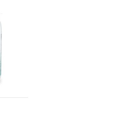
énométhionine)
100 μg
182%*
te)
10 mg
100%*
choline
5 mg
5 mg
férence
t de charge: phosphate dicalcique, gélule :
lcellulose, acide ascorbique, bisglycinate ferreux,
nc, niacinamide, mononitrate de thiamine, antiagglomérants :
magnésium d’acides gras, acétate de D-alpha-tocophéryl,
lcium, mélange de tocophérols, bitartrate de choline, inositol,
se, bêta-carotène, pyridoxal-5-phosphate, riboflavine, citrate
ate de chrome, palmitate de rétinyle, méthylcobalamine, calcium-
-sélénométhionine, molybdate de sodium, iodure de potassium,
dione, cholécalciférol