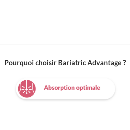
magnésium d’acides
tocophéryl, panto
extrait de curcuma
thiamine, bitartra
manganèse, bêta-ca
palmitate de rétin
sélénométhionine,
biotine, cholécalci
Pourquoi choisir Bariatric Advantage ?