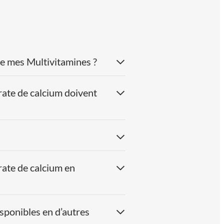
ha-
135 µg
180%
e)
e mes Multivitamines ?
folate de
400 µg
200%
F)
rate de calcium doivent
100 µg
200%
14 mg
100%
ate)
80 µg
200%
1000 µg
100%
rate de calcium en
150 µg
100%
sponibles en d’autres
ate)
1 mg
50%