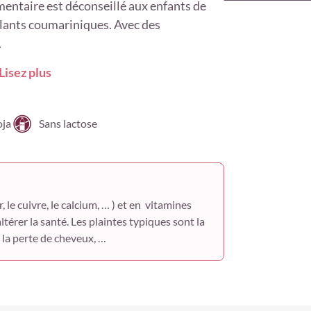
mentaire est déconseillé aux enfants de
lants coumariniques. Avec des
Vitamine B5
.
(pantothénate d
Lisez plus
Vitamine B6 (py
phosphate)
Vitamine B12
oja
Sans lactose
(méthylcobalam
Vitamine C (aci
ascorbique)
 le cuivre, le calcium, … ) et en vitamines
Vitamine D
ltérer la santé. Les plaintes typiques sont la
(cholécalciférol)
, la perte de cheveux, …
Vitamine E
tocophérols n
mélanges