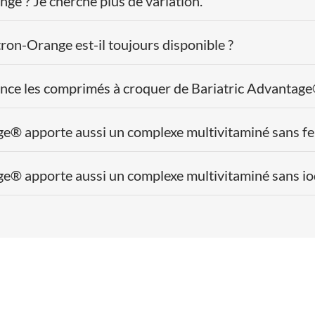
nge ? Je cherche plus de variation.
Magnésium (bisg
ron-Orange est-il toujours disponible ?
Molybdène (mol
de sodium)
ce les comprimés à croquer de Bariatric Advantage
Sélénium (L-
sélénométhioni
ge® apporte aussi un complexe multivitaminé sans fe
Zinc (bisglycinat
Bitartrate de 
ge® apporte aussi un complexe multivitaminé sans io
Inositol
*
AR: Apport de ré
Ingredients:
Édulc
charge: hydroxypro
ascorbique, alimen
(
Citrus sinensis
),
citrique, antiaggl