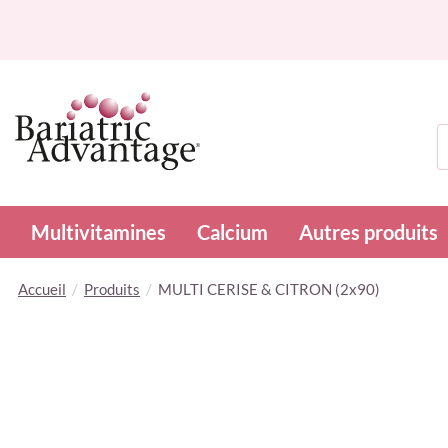
R
Multivitamines
Calcium
Autres produits
Accueil
Produits
MULTI CERISE & CITRON (2x90)
Skip
to
the
end
of