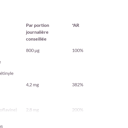
Par portion
*AR
journalière
conseillée
800 µg
100%
e
étinyle
4,2 mg
382%
oflavine)
2,8 mg
200%
32 mg
200%
ns