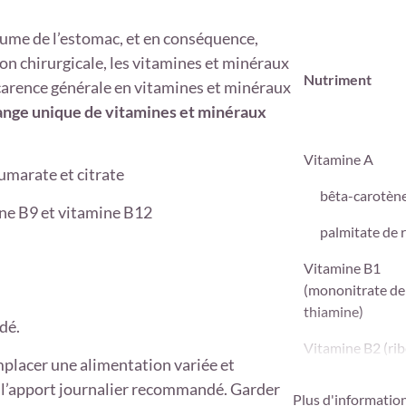
lume de l’estomac, et en conséquence,
on chirurgicale, les vitamines et minéraux
Nutriment
carence générale en vitamines et minéraux
nge unique de vitamines et minéraux
Vitamine A
fumarate et citrate
bêta-carotèn
ine B9 et vitamine B12
palmitate de r
Vitamine B1
(mononitrate de
thiamine)
dé.
Vitamine B2 (rib
placer une alimentation variée et
Vitamine B3
ter l’apport journalier recommandé. Garder
Plus d'informatio
(niacinamide)