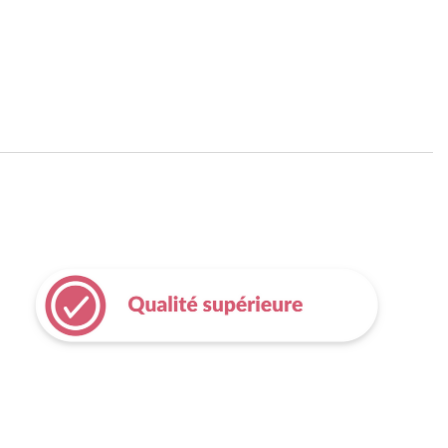
 gras, bisglycinate de zinc, niacinamide, acétate de D-alpha-
thénate de calcium, mélange de tocophérols, aliment colorant:
 (
Curcuma longa
), édulcorant : sucralose, mononitrate de
te de choline, inositol, pyridoxal-5-phosphate, citrate de
rotène, riboflavine, citrate de cuivre, picolinate de chrome,
yle, méthylcobalamine, calcium-L méthylfolate, L-
 molybdate de sodium, iodure de potassium, phytoménadione,
férol