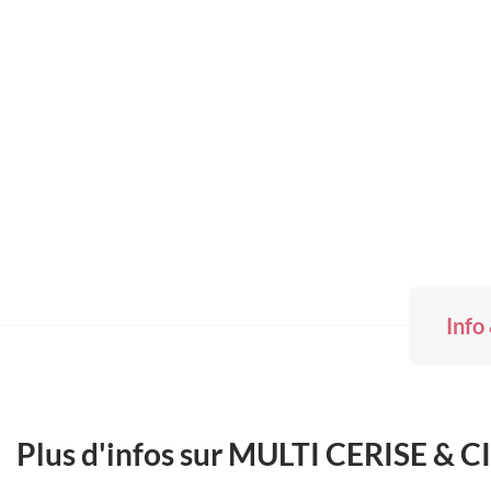
Skip
to
the
beginning
of
the
images
gallery
Info
Plus d'infos sur MULTI CERISE & 