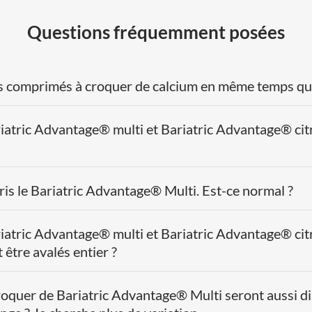
acétate d'alp
Questions fréquemment posées
tocophéryl
Vitamine K
(phytoménadion
es comprimés à croquer de calcium en même temps qu
Folate (L-méthyl
calcium, 5-MTH
iatric Advantage® multi et Bariatric Advantage® cit
Biotine
Fer (fumarate)
pris le Bariatric Advantage® Multi. Est-ce normal ?
Chrome (picolin
Cuivre (citrate)
iatric Advantage® multi et Bariatric Advantage® cit
être avalés entier ?
Iode (iodure de
potassium)
roquer de Bariatric Advantage® Multi seront aussi di
Manganèse (citr