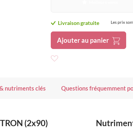
Meilleure vente
Livraison gratuite
Les prix son
Ajouter au panier
Ajouter
à
ma
liste
d’envie
 & nutriments clés
Questions fréquemment p
CITRON (2x90)
Nutriment