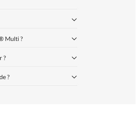
lycinate)
60 mg
16%
ybdate
100 µg
200%
® Multi ?
100 µg
182%
ne)
r ?
e)
10 mg
100%
choline
5 mg
de ?
5 mg
férence
orants: xylitol et sorbitol, bisglycinate de magnésium, agent de
pylcellulose, antiagglomérant: acide stéarique, acide
t aromatisant: poudre de jus d’orange séchée par pulvérisation
 aromatisants: arôme naturel d’orange, arôme d’agrumes et acide
omérant: silice, fumarate ferreux, antiagglomérant: sels de