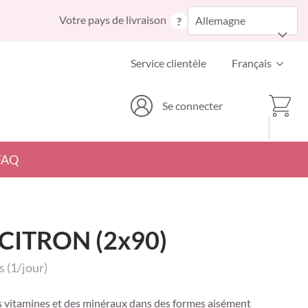
Allez
Votre pays de livraison
Allemagne
?
au
contenu
Langue
Service clientèle
Français
Mon p
Se connecter
FAQ
 CITRON (2x90)
 (1/jour)
 vitamines et des minéraux dans des formes aisément