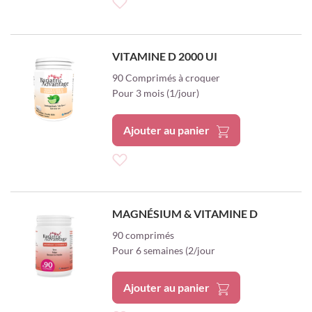
Ajouter
à
VITAMINE D 2000 UI
ma
90 Comprimés à croquer
Pour 3 mois (1/jour)
liste
d’envie
Ajouter au panier
Ajouter
à
MAGNÉSIUM & VITAMINE D
ma
90 comprimés
Pour 6 semaines (2/jour
liste
d’envie
Ajouter au panier