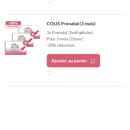
Ajouter
à
COLIS Prenatal (3 mois)
ma
3x Prenatal (3x60 gélules)
Pour 3 mois (2/jour)
liste
-20% réduction
d’envie
Ajouter au panier
Ajouter
à
ma
liste
d’envie