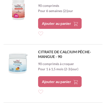
ma
90 comprimés
Pour 6 semaines (2/jour
liste
d’envie
Ajouter au panier
Ajouter
à
CITRATE DE CALCIUM PÊCHE-
MANGUE - 90
ma
90 comprimés à croquer
liste
Pour 1 à 1,5 mois (2-3/jour)
d’envie
Ajouter au panier
Ajouter