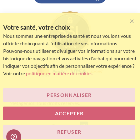
Votre santé, votre choix
Clo
Coo
Nous sommes une entreprise de santé et nous voulons vous
Bar
offrir le choix quant à l'utilisation de vos informations.
Pouvons-nous utiliser et divulguer vos informations sur votre
historique de navigation et vos activités d'achat qui pourraient
indiquer vos objectifs afin de personnaliser votre expérience ?
Voir notre
politique en matière de cookies
.
PERSONNALISER
© Bariatric Advantage® est une marque du groupe
Metagenics. Tous droits réservés.
ACCEPTER
E-commerce
REFUSER