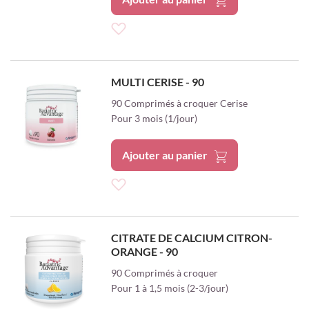
Ajouter
à
MULTI CERISE - 90
ma
90 Comprimés à croquer Cerise
Pour 3 mois (1/jour)
liste
d’envie
Ajouter au panier
Ajouter
à
CITRATE DE CALCIUM CITRON-
ORANGE - 90
ma
90 Comprimés à croquer
liste
Pour 1 à 1,5 mois (2-3/jour)
d’envie