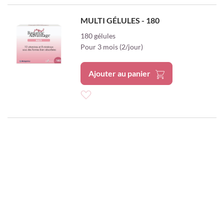
à
MULTI GÉLULES - 180
ma
180 gélules
Pour 3 mois (2/jour)
liste
d’envie
Ajouter au panier
Ajouter
à
ma
liste
d’envie