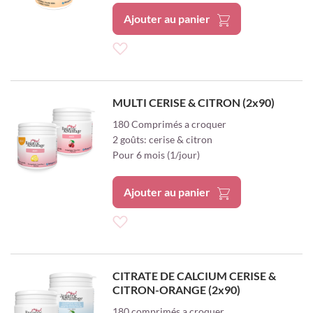
d’envie
Ajouter au panier
Ajouter
à
MULTI CERISE & CITRON (2x90)
ma
180 Comprimés a croquer
2 goûts: cerise & citron
liste
Pour 6 mois (1/jour)
d’envie
Ajouter au panier
Ajouter
à
CITRATE DE CALCIUM CERISE &
CITRON-ORANGE (2x90)
ma
180 comprimés a croquer