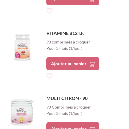
Ajouter
à
VITAMINE B12 I.F.
ma
90 comprimés à croquer
Pour 3 mois (1/jour)
liste
d’envie
Ajouter au panier
Ajouter
à
MULTI CITRON - 90
ma
90 Comprimés à croquer
Pour 3 mois (1/jour)
liste
d’envie
Ajouter au panier