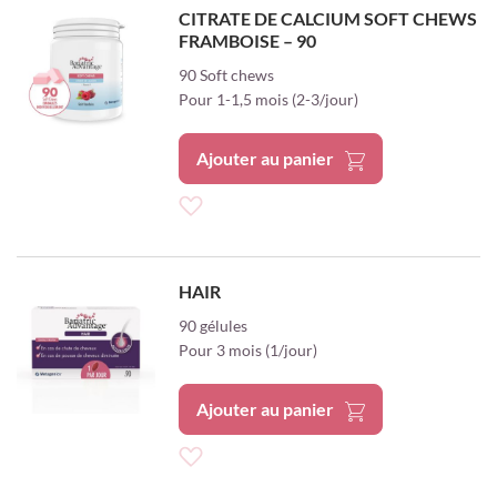
à
CITRATE DE CALCIUM SOFT CHEWS
FRAMBOISE – 90
ma
90 Soft chews
liste
Pour 1-1,5 mois (2-3/jour)
d’envie
Ajouter au panier
Ajouter
à
HAIR
ma
90 gélules
Pour 3 mois (1/jour)
liste
d’envie
Ajouter au panier
Ajouter