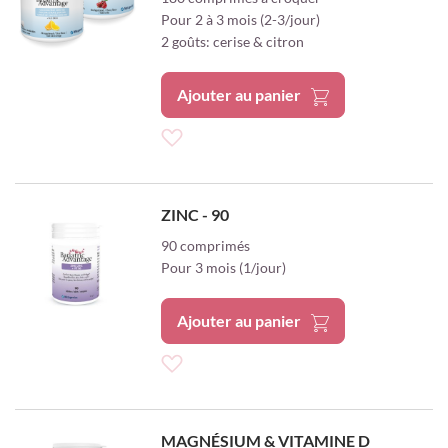
liste
Pour 2 à 3 mois (2-3/jour)
2 goûts: cerise & citron
d’envie
Ajouter au panier
Ajouter
à
ZINC - 90
ma
90 comprimés
Pour 3 mois (1/jour)
liste
d’envie
Ajouter au panier
Ajouter
à
MAGNÉSIUM & VITAMINE D