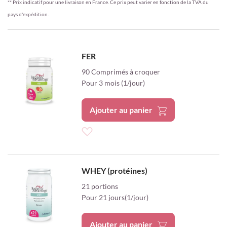
** Prix indicatif pour une livraison en France. Ce prix peut varier en fonction de la TVA du
pays d'expédition.
FER
90 Comprimés à croquer
Pour 3 mois (1/jour)
Ajouter au panier
Ajouter
à
WHEY (protéines)
ma
21 portions
Pour 21 jours(1/jour)
liste
d’envie
Ajouter au panier