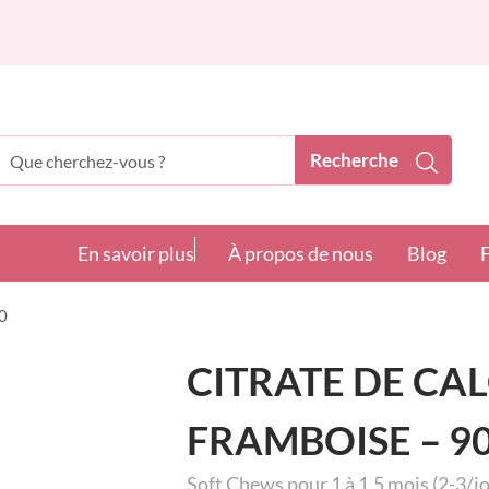
Recherche
echerche
En savoir plus
À propos de nous
Blog
0
CITRATE DE CA
FRAMBOISE – 9
Soft Chews pour 1 à 1,5 mois (2-3/j