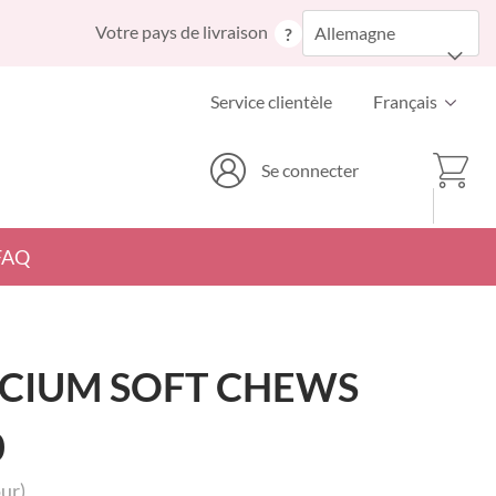
Allez
Votre pays de livraison
Allemagne
?
au
contenu
Langue
Service clientèle
Français
Mon p
Se connecter
FAQ
LCIUM SOFT CHEWS
0
our)