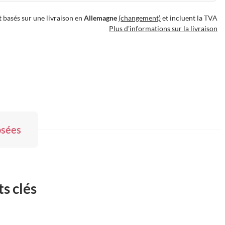
t basés sur une livraison en
Allemagne
(changement)
et incluent la TVA
Plus d'informations sur la livraison
osées
s clés