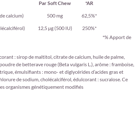
Par Soft Chew
*AR
 de calcium)
500 mg
62,5%*
écalciférol)
12,5 µg (500 IU)
250%*
*% Apport de
orant : sirop de maltitol, citrate de calcium, huile de palme,
 poudre de betterave rouge (Beta vulgaris L.), arôme : framboise,
citrique, émulsifiants : mono- et diglycérides d’acides gras et
chlorure de sodium, cholécalciférol, édulcorant : sucralose. Ce
des organismes génétiquement modifiés