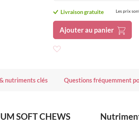
Livraison gratuite
Les prix son
Ajouter au panier
Ajouter
à
ma
liste
d’envie
 & nutriments clés
Questions fréquemment p
LCIUM SOFT CHEWS
Nutriment