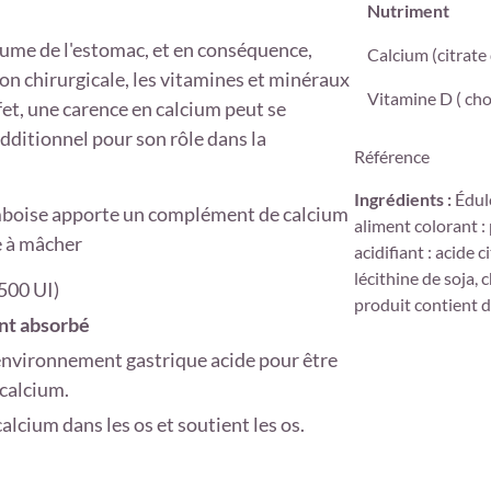
Nutriment
lume de l'estomac, et en conséquence,
Calcium (citrate
on chirurgicale, les vitamines et minéraux
Vitamine D ( chol
et, une carence en calcium peut se
additionnel pour son rôle dans la
Référence
Ingrédients
:
Édulc
mboise apporte un complément de calcium
aliment colorant :
le à mâcher
acidifiant : acide 
lécithine de soja, 
(500 UI)
produit contient 
ent absorbé
 environnement gastrique acide pour être
calcium.
alcium dans les os et soutient les os.