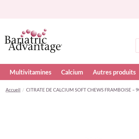
R
Multivitamines
Calcium
Autres produits
Accueil
CITRATE DE CALCIUM SOFT CHEWS FRAMBOISE – 9
Skip
to
the
end
of