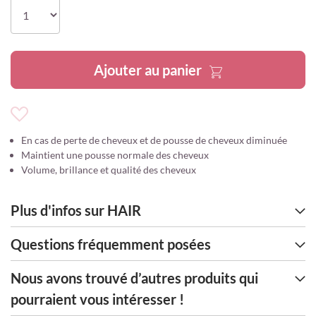
the
images
gallery
Ajouter au panier
Ajouter
à
En cas de perte de cheveux et de pousse de cheveux diminuée
ma
Maintient une pousse normale des cheveux
liste
Volume, brillance et qualité des cheveux
d’envie
Plus d'infos sur HAIR
Questions fréquemment posées
Nous avons trouvé d’autres produits qui
pourraient vous intéresser !