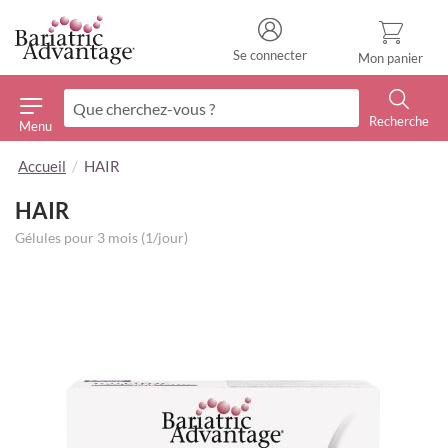
Se connecter
Mon panier
Recherche
Menu
Recherche
Accueil
HAIR
HAIR
Gélules pour 3 mois (1/jour)
Skip
to
the
end
of
the
images