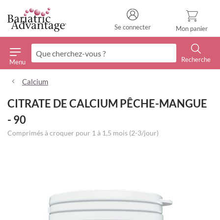
Se connecter
Mon panier
Recherche
Menu
Recherche
Calcium
CITRATE DE CALCIUM PÊCHE-MANGUE
- 90
Comprimés à croquer pour 1 à 1,5 mois (2-3/jour)
Skip
to
the
end
of
the