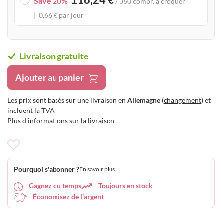
Save 20%
/ 360 compr. à croquer
0,66 € par jour
Livraison gratuite
Ajouter au panier
Les prix sont basés sur une livraison en
Allemagne
(changement)
et
incluent la TVA
Plus d'informations sur la livraison
Ajouter
à
Pourquoi s'abonner ?
En savoir plus
ma
liste
Gagnez du temps
Toujours en stock
d’envie
Économisez de l'argent