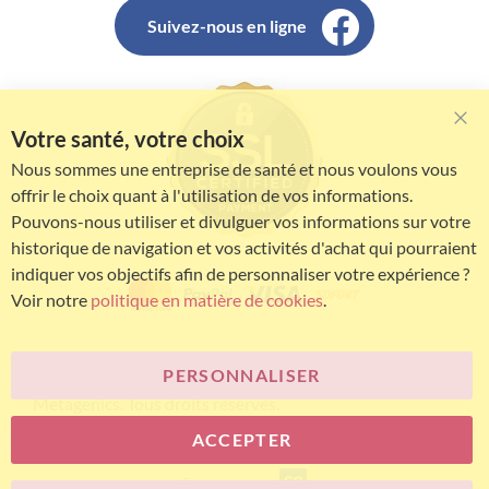
Suivez-nous en ligne
Votre santé, votre choix
Clo
Coo
Nous sommes une entreprise de santé et nous voulons vous
Bar
offrir le choix quant à l'utilisation de vos informations.
Pouvons-nous utiliser et divulguer vos informations sur votre
historique de navigation et vos activités d'achat qui pourraient
indiquer vos objectifs afin de personnaliser votre expérience ?
Voir notre
politique en matière de cookies
.
PERSONNALISER
© Bariatric Advantage® est une marque du groupe
Metagenics. Tous droits réservés.
ACCEPTER
E-commerce