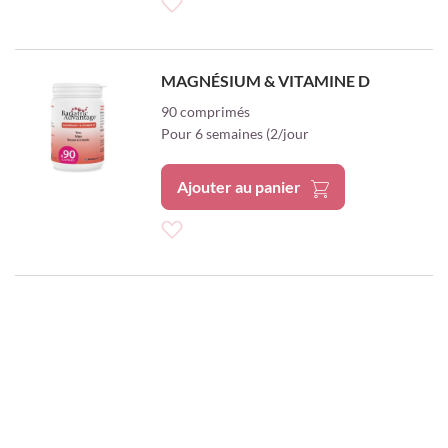
Ajouter
à
MAGNÉSIUM & VITAMINE D
ma
90 comprimés
Pour 6 semaines (2/jour
liste
d’envie
Ajouter au panier
Ajouter
à
ma
liste
d’envie