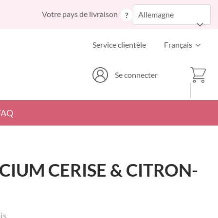
Allez
Votre pays de livraison
Allemagne
?
au
contenu
Langue
Service clientèle
Français
Mon p
Se connecter
FAQ
CIUM CERISE & CITRON-
is