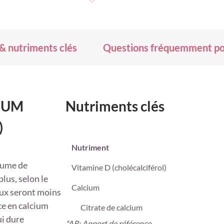
Ajouter
à
ma
liste
d’envie
 & nutriments clés
Questions fréquemment p
CIUM
Nutriments clés
)
Nutriment
olume de
Vitamine D (cholécalciférol)
lus, selon le
Calcium
aux seront moins
ce en calcium
Citrate de calcium
ui dure
*AR: Apport de référence