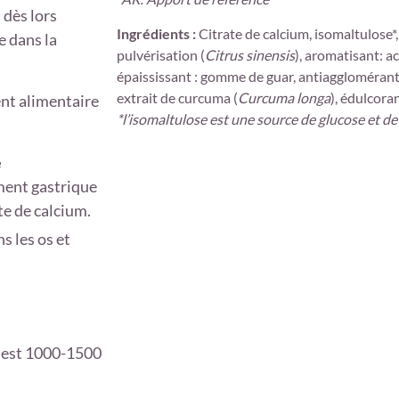
 dès lors
Ingrédients :
Citrate de calcium, isomaltulose*
e dans la
pulvérisation (
Citrus sinensis
), aromatisant: a
épaississant : gomme de guar, antiagglomérants 
extrait de curcuma (
Curcuma longa
), édulcoran
nt alimentaire
*l’isomaltulose est une source de glucose et de
é
ment gastrique
e de calcium.
s les os et
 est 1000-1500