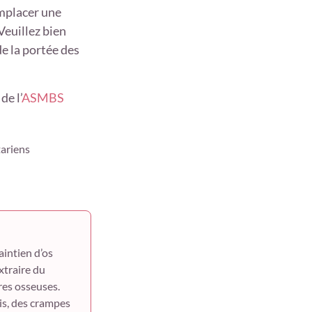
mplacer une
 Veuillez bien
e la portée des
de l’
ASMBS
ariens
aintien d’os
xtraire du
res osseuses.
is, des crampes