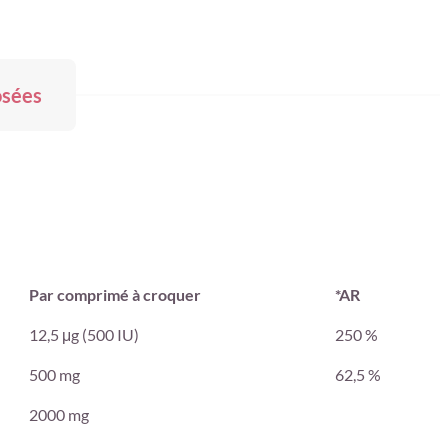
osées
Par comprimé à croquer
*AR
12,5 μg (500 IU)
250 %
500 mg
62,5 %
2000 mg