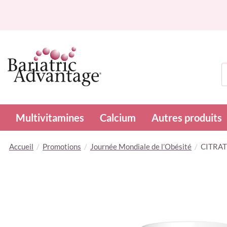
R
Multivitamines
Calcium
Autres produits
Accueil
Promotions
Journée Mondiale de l’Obésité
CITRAT
Skip
to
the
end
of