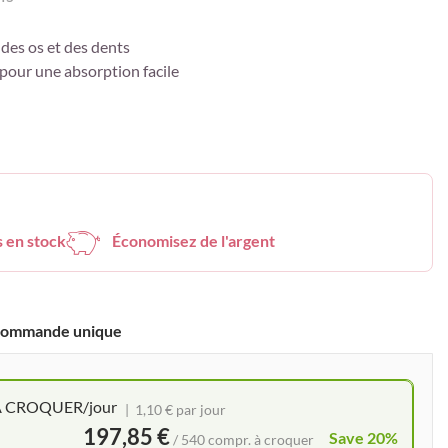
 des os et des dents
 pour une absorption facile
s en stock
Économisez de l'argent
ommande unique
. À CROQUER/jour
1,10 € par jour
197,85 €
Save 20%
/ 540 compr. à croquer