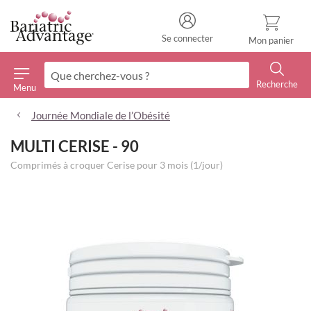
Se connecter
Mon panier
Recherche
Menu
Recherche
Journée Mondiale de l’Obésité
MULTI CERISE - 90
Comprimés à croquer Cerise pour 3 mois (1/jour)
Skip
to
the
end
of
the
images