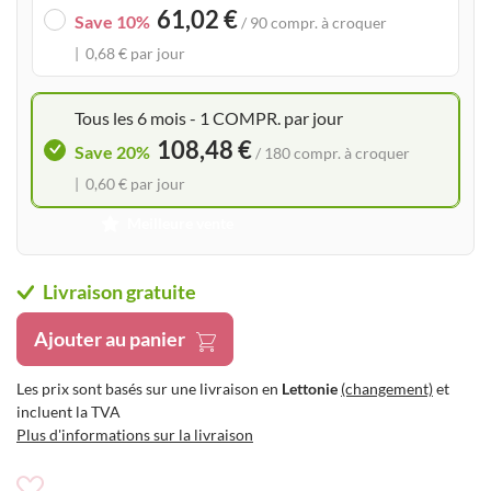
61,02 €
the
Save 10%
/ 90 compr. à croquer
images
0,68 € par jour
gallery
Tous les 6 mois - 1 COMPR. par jour
108,48 €
Save 20%
/ 180 compr. à croquer
0,60 € par jour
Meilleure vente
Livraison gratuite
Ajouter au panier
Les prix sont basés sur une livraison en
Lettonie
(changement)
et
incluent la TVA
Plus d'informations sur la livraison