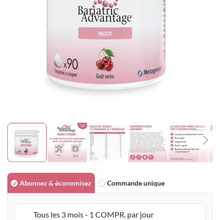
gallery
Skip
to
Abonnez & économisez
Commande unique
the
beginning
Tous les 3 mois - 1 COMPR. par jour
of