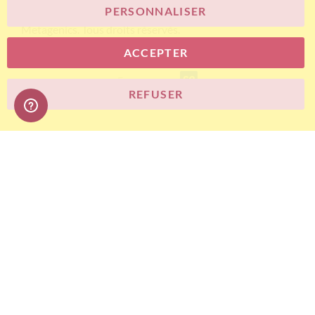
PERSONNALISER
© Bariatric Advantage® est une marque du groupe
Metagenics. Tous droits réservés.
ACCEPTER
E-commerce
REFUSER