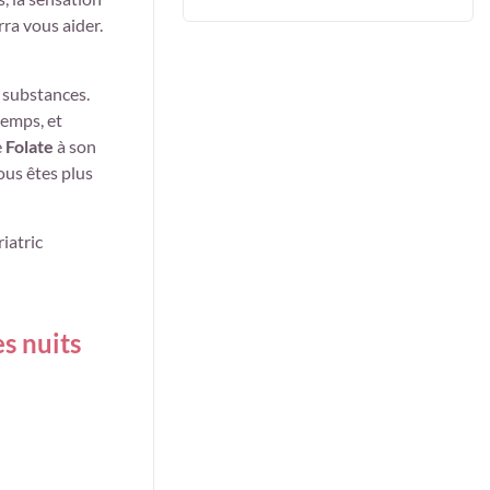
ra vous aider.
 substances.
temps, et
e
Folate
à son
ous êtes plus
iatric
s nuits