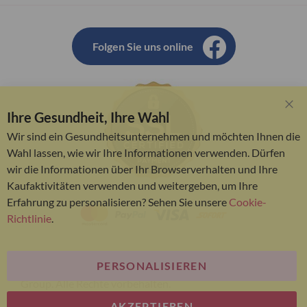
Folgen Sie uns online
Ihre Gesundheit, Ihre Wahl
Clo
Coo
Wir sind ein Gesundheitsunternehmen und möchten Ihnen die
Bar
Wahl lassen, wie wir Ihre Informationen verwenden. Dürfen
wir die Informationen über Ihr Browserverhalten und Ihre
Kaufaktivitäten verwenden und weitergeben, um Ihre
Erfahrung zu personalisieren? Sehen Sie unsere
Cookie-
Richtlinie
.
PERSONALISIEREN
© Bariatric Advantage® ist eine Marke der Metagenics
Group. Alle Rechte vorbehalten.
AKZEPTIEREN