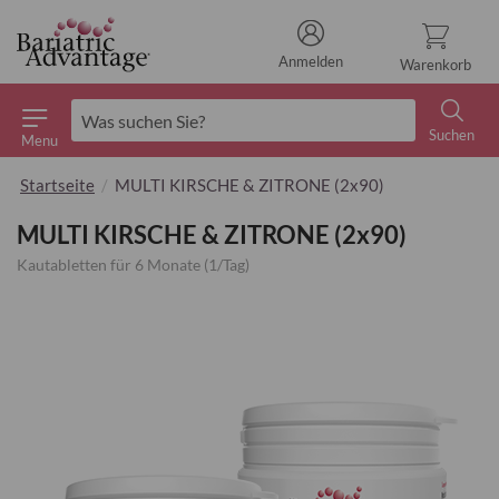
Anmelden
Warenkorb
Suchen
Menu
Suchen
Startseite
MULTI KIRSCHE & ZITRONE (2x90)
MULTI KIRSCHE & ZITRONE (2x90)
Kautabletten für 6 Monate (1/Tag)
Zum
Ende
der
Bildgalerie
springen