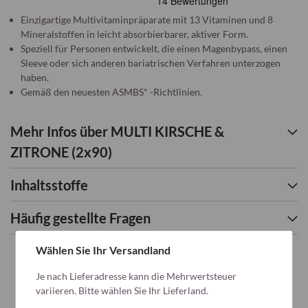
Einzigartige Multivitaminpräparate mit 13 Vitaminen und 8
Mineralstoffen in leicht absorbierbarer, aktiver Form.
Speziell für Personen entwickelt, die einen Magenbypass, einen
Sleeve oder sich anderen bariatrischen Verfahren unterzogen
haben.
Gemäß den neuesten ASMBS* -Richtlinien.
Mehr Infos über MULTI KIRSCHE &
ZITRONE (2x90)
Inhaltsstoffe
Häufig gestellte Fragen
Wählen Sie Ihr Versandland
Je nach Lieferadresse kann die Mehrwertsteuer
variieren. Bitte wählen Sie Ihr Lieferland.