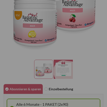
Zum
Anfang
Abonnieren & sparen
Einzelbestellung
der
Bildgalerie
Alle 6 Monate - 1 PAKET (2x90)
springen