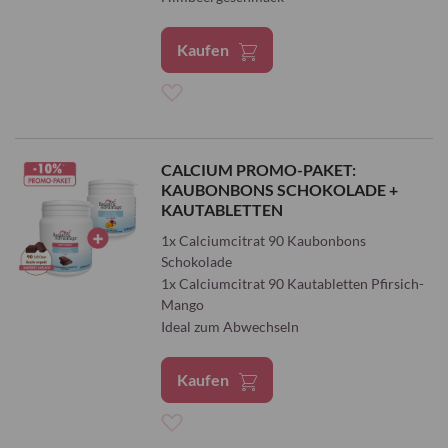
Kaufen
Zur
Wunschliste
CALCIUM PROMO-PAKET:
KAUBONBONS SCHOKOLADE +
hinzufügen
KAUTABLETTEN
1x Calciumcitrat 90 Kaubonbons
Schokolade
1x Calciumcitrat 90 Kautabletten Pfirsich-
Mango
Ideal zum Abwechseln
Kaufen