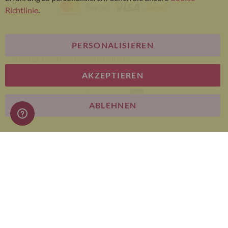
Richtlinie
.
PERSONALISIEREN
© Bariatric Advantage® ist eine Marke der Metagenics
Group. Alle Rechte vorbehalten.
AKZEPTIEREN
E-commerce
ABLEHNEN