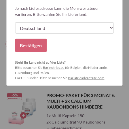
Zur
Je nach Lieferadresse kann die Mehrwertsteuer
variieren. Bitte wählen Sie Ihr Lieferland.
Wunschliste
CALCIUM PROMO-PAKET:
KAUBONBONS + KAUTABLETTEN
hinzufügen
1x Calciumcitrat 90 Kaubonbons
1x Calciumcitrat 90 Kautabletten
Bestätigen
Ideal zum Abwechseln
Kaufen
Steht Ihr Land nicht auf der Liste?
Bitte besuchen Sie
Barinutrics.eu
für Belgien, die Niederlande,
Luxemburg und Italien.
For US-Kunden: Bitte besuchen Sie
Bariatricadvantage.com
Zur
Wunschliste
PROMO-PAKET FÜR 3 MONATE:
MULTI + 2x CALCIUM
hinzufügen
KAUBONBONS HIMBEERE
1x Multi Kapseln 180
2x Calciumcitrat 90 Kaubonbons
Himbeergeschmack