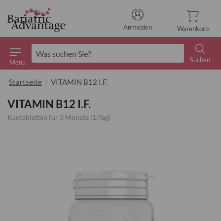
Anmelden
Warenkorb
Suchen
Menu
Suchen
Startseite
VITAMIN B12 I.F.
VITAMIN B12 I.F.
Kautabletten für 3 Monate (1/Tag)
Zum
Ende
der
Bildgalerie
springen