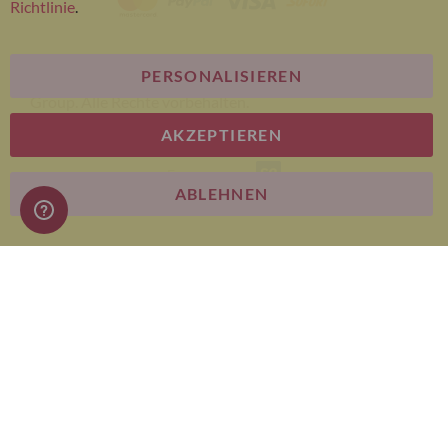
Richtlinie
.
PERSONALISIEREN
© Bariatric Advantage® ist eine Marke der Metagenics
Group. Alle Rechte vorbehalten.
AKZEPTIEREN
E-commerce
ABLEHNEN