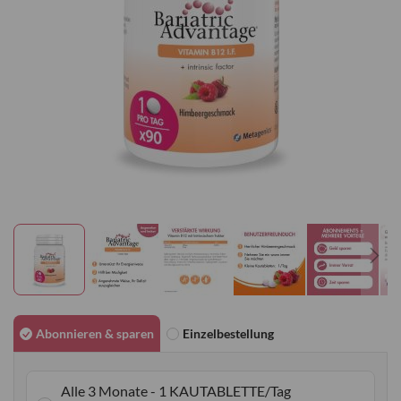
Zum
Anfang
Abonnieren & sparen
Einzelbestellung
der
Bildgalerie
Alle 3 Monate - 1 KAUTABLETTE/Tag
springen