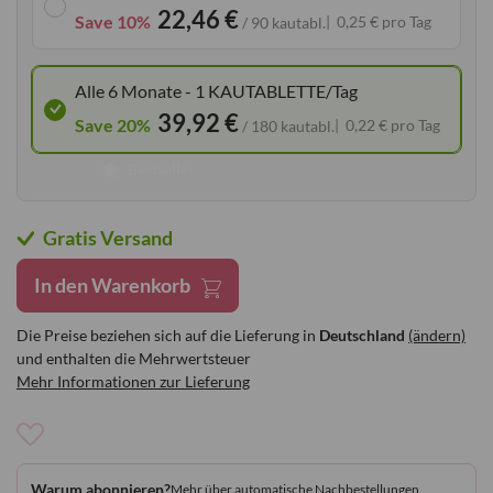
22,46 €
Save 10%
0,25 € pro Tag
/ 90 kautabl.
Alle 6 Monate - 1 KAUTABLETTE/Tag
39,92 €
Save 20%
0,22 € pro Tag
/ 180 kautabl.
Bestseller
Gratis Versand
In den Warenkorb
Die Preise beziehen sich auf die Lieferung in
Deutschland
(ändern)
und enthalten die Mehrwertsteuer
Mehr Informationen zur Lieferung
Zur
Wunschliste
Warum abonnieren?
Mehr über automatische Nachbestellungen
hinzufügen