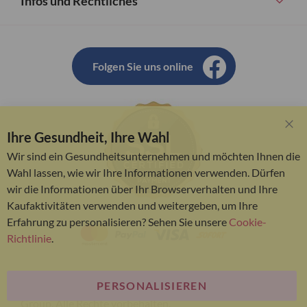
Infos und Rechtliches
Folgen Sie uns online
Ihre Gesundheit, Ihre Wahl
Clo
Coo
Wir sind ein Gesundheitsunternehmen und möchten Ihnen die
Bar
Wahl lassen, wie wir Ihre Informationen verwenden. Dürfen
wir die Informationen über Ihr Browserverhalten und Ihre
Kaufaktivitäten verwenden und weitergeben, um Ihre
Erfahrung zu personalisieren? Sehen Sie unsere
Cookie-
Richtlinie
.
PERSONALISIEREN
© Bariatric Advantage® ist eine Marke der Metagenics
Group. Alle Rechte vorbehalten.