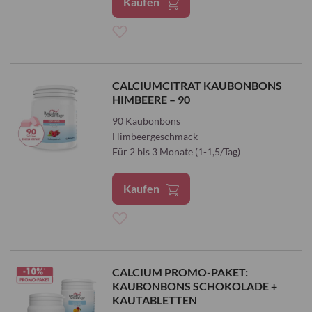
Kaufen
Zur
Wunschliste
CALCIUMCITRAT KAUBONBONS
HIMBEERE – 90
hinzufügen
90 Kaubonbons
Himbeergeschmack
Für 2 bis 3 Monate (1-1,5/Tag)
Kaufen
Zur
Wunschliste
CALCIUM PROMO-PAKET:
KAUBONBONS SCHOKOLADE +
hinzufügen
KAUTABLETTEN