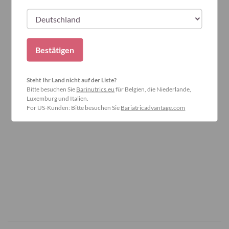
Bestätigen
Steht Ihr Land nicht auf der Liste?
Bitte besuchen Sie
Barinutrics.eu
für Belgien, die Niederlande,
Luxemburg und Italien.
For US-Kunden: Bitte besuchen Sie
Bariatricadvantage.com