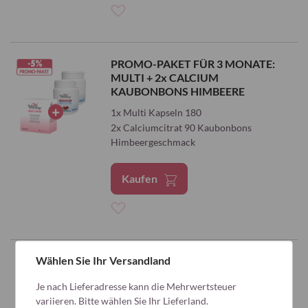
Zur
Wunschliste
PROMO-PAKET FÜR 3 MONATE:
MULTI + 2x CALCIUM
hinzufügen
KAUBONBONS HIMBEERE
1x Multi Kapseln 180
2x Calciumcitrat 90 Kaubonbons
Himbeergeschmack
Kaufen
Zur
Wunschliste
Wählen Sie Ihr Versandland
hinzufügen
Je nach Lieferadresse kann die Mehrwertsteuer
variieren. Bitte wählen Sie Ihr Lieferland.