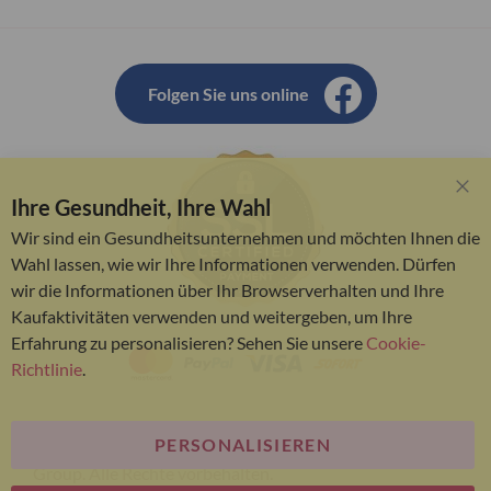
Folgen Sie uns online
Ihre Gesundheit, Ihre Wahl
Clo
Coo
Wir sind ein Gesundheitsunternehmen und möchten Ihnen die
Bar
Wahl lassen, wie wir Ihre Informationen verwenden. Dürfen
wir die Informationen über Ihr Browserverhalten und Ihre
Kaufaktivitäten verwenden und weitergeben, um Ihre
Erfahrung zu personalisieren? Sehen Sie unsere
Cookie-
Richtlinie
.
PERSONALISIEREN
© Bariatric Advantage® ist eine Marke der Metagenics
Group. Alle Rechte vorbehalten.