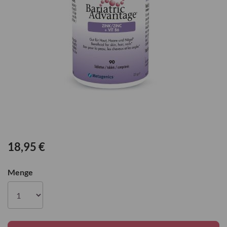
Zum
Anfang
18,95 €
der
Bildgalerie
Menge
springen