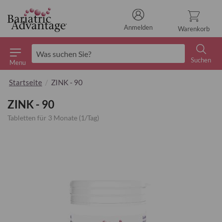
Anmelden
Warenkorb
Suchen
Menu
Suchen
Startseite
ZINK - 90
ZINK - 90
Tabletten für 3 Monate (1/Tag)
Zum
Ende
der
Bildgalerie
springen