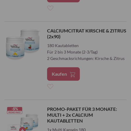
Zur
Wunschliste
CALCIUMCITRAT KIRSCHE & ZITRUS
(2x90)
hinzufügen
180 Kautabletten
Für 2 bis 3 Monate (2-3/Tag)
2 Geschmacksrichtungen: Kirsche & Zitrus
Kaufen
Zur
Wunschliste
PROMO-PAKET FÜR 3 MONATE:
MULTI + 2x CALCIUM
hinzufügen
KAUTABLETTEN
1x Multi Kapseln 180