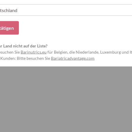
T Prenatal (3 Monate)
tätigen
60 Kapseln)
/Tag)
hr Land nicht auf der Liste?
esuchen Sie
Barinutrics.eu
für Belgien, die Niederlande, Luxemburg und It
-Kunden: Bitte besuchen Sie
Bariatricadvantage.com