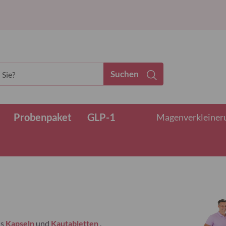
Suchen
Probenpaket
GLP-1
Magenverkleinerun
ls
Kapseln
und
Kautabletten
.