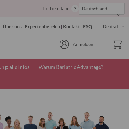
Zum
Ihr Lieferland
Deutschland
?
Inhalt
springen
Sprache
Über uns
|
Expertenbereich
|
Kontakt
|
FAQ
Deutsch
Ware
Anmelden
g: alle Infos
Warum Bariatric Advantage?