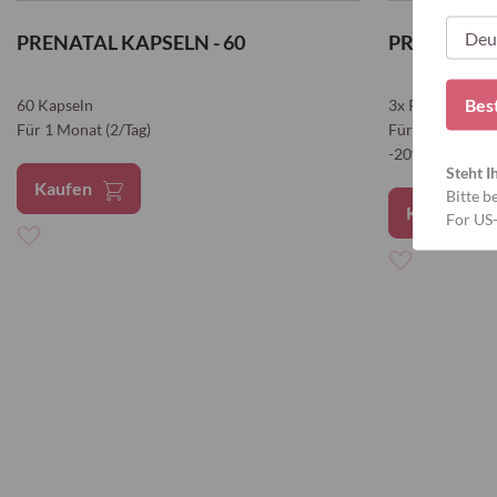
PRENATAL KAPSELN - 60
PROMO-PAKE
Bes
60 Kapseln
3x Prenatal (3x
Für 1 Monat (2/Tag)
Für 3 Monate (2
-20% Rabatt
Steht I
Kaufen
Bitte b
Kaufen
For US
Zur
Zur
Wunschliste
Wunschliste
hinzufügen
hinzufügen