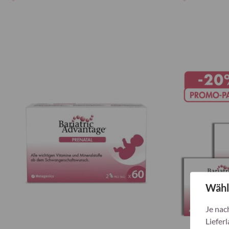
Zur
Zur
Wunschliste
Wunschliste
hinzufügen
hinzufügen
Wähl
Je nac
Lieferl