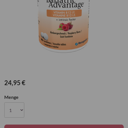
Zum
Anfang
24,95 €
der
Bildgalerie
Menge
springen