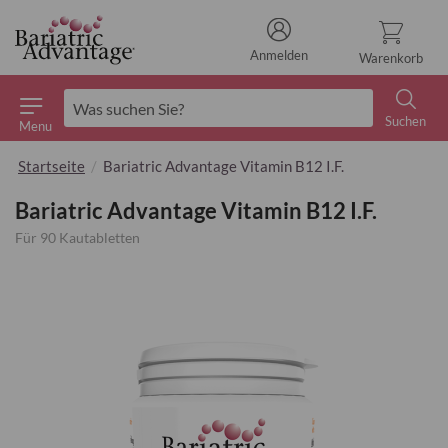
Anmelden
Warenkorb
Suchen
Menu
Suchen
Startseite
Bariatric Advantage Vitamin B12 I.F.
Bariatric Advantage Vitamin B12 I.F.
Für 90 Kautabletten
Zum
Ende
der
Bildgalerie
springen