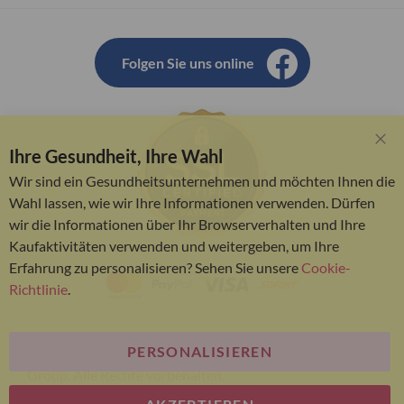
Folgen Sie uns online
Ihre Gesundheit, Ihre Wahl
Clo
Coo
Wir sind ein Gesundheitsunternehmen und möchten Ihnen die
Bar
Wahl lassen, wie wir Ihre Informationen verwenden. Dürfen
wir die Informationen über Ihr Browserverhalten und Ihre
Kaufaktivitäten verwenden und weitergeben, um Ihre
Erfahrung zu personalisieren? Sehen Sie unsere
Cookie-
Richtlinie
.
PERSONALISIEREN
© Bariatric Advantage® ist eine Marke der Metagenics
Group. Alle Rechte vorbehalten.