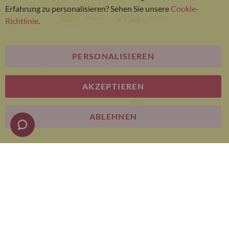
Erfahrung zu personalisieren? Sehen Sie unsere
Cookie-
Richtlinie
.
PERSONALISIEREN
© Bariatric Advantage® ist eine Marke der Metagenics
Group. Alle Rechte vorbehalten.
AKZEPTIEREN
E-commerce
ABLEHNEN