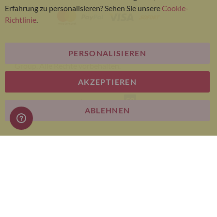
Erfahrung zu personalisieren? Sehen Sie unsere
Cookie-
Richtlinie
.
PERSONALISIEREN
© Bariatric Advantage® ist eine Marke der Metagenics
Group. Alle Rechte vorbehalten.
AKZEPTIEREN
E-commerce
ABLEHNEN