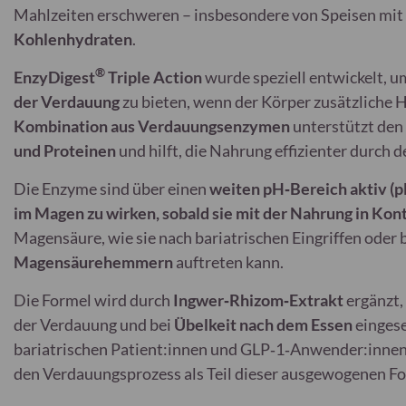
Mahlzeiten erschweren – insbesondere von Speisen mit
Kohlenhydraten
.
®
EnzyDigest
Triple Action
wurde speziell entwickelt, 
der Verdauung
zu bieten, wenn der Körper zusätzliche H
Kombination aus Verdauungsenzymen
unterstützt de
und Proteinen
und hilft, die Nahrung effizienter durch
Die Enzyme sind über einen
weiten pH‑Bereich aktiv (
im Magen zu wirken, sobald sie mit der Nahrung in K
Magensäure, wie sie nach bariatrischen Eingriffen oder
Magensäurehemmern
auftreten kann.
Die Formel wird durch
Ingwer‑Rhizom‑Extrakt
ergänzt,
der Verdauung und bei
Übelkeit nach dem Essen
eingese
bariatrischen Patient:innen und GLP‑1‑Anwender:inne
den Verdauungsprozess als Teil dieser ausgewogenen F