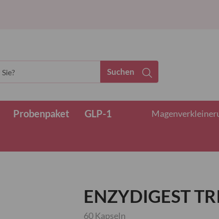
Suchen
Probenpaket
GLP-1
Magenverkleinerun
ENZYDIGEST TR
60 Kapseln