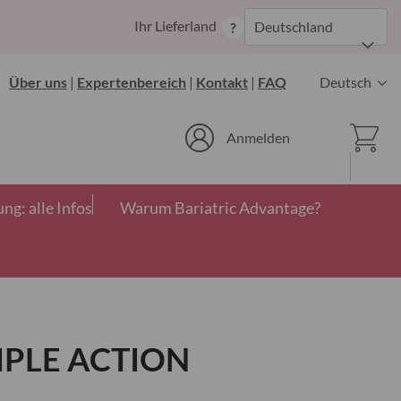
Zum
Ihr Lieferland
Deutschland
?
Inhalt
springen
Sprache
Über uns
|
Expertenbereich
|
Kontakt
|
FAQ
Deutsch
Ware
Anmelden
g: alle Infos
Warum Bariatric Advantage?
IPLE ACTION