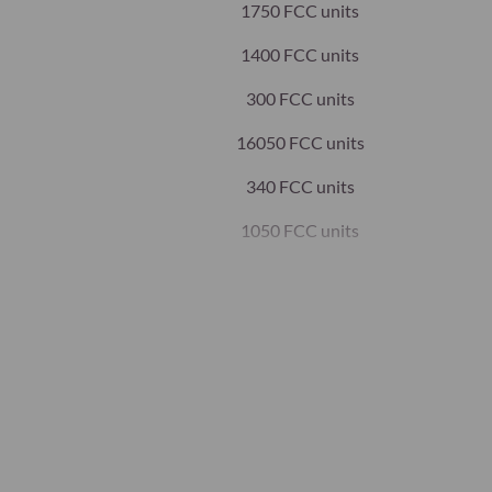
1750 FCC units
1400 FCC units
300 FCC units
16050 FCC units
340 FCC units
1050 FCC units
150 INVU
0,85 PU
50 mg
(
Zingiber officinale
25 mg
e