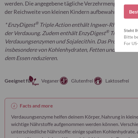
werden. Die angegebene tägliche Verzehrmenge darf ni
der Reichweite von kleinen Kindern aufbewahren.
Bes
®
* EnzyDigest
Triple Action enthält Ingwer‑Rhizom‑Ext
Steht I
®
der Verdauung. Zudem enthält EnzyDigest
Triple Acti
Bitte b
Verdauungsenzymen und Sojalecithin. Das Produkt förd
For US
insbesondere von Kohlenhydraten, Fetten und Proteinen
dem Essen reduzieren.
Geeignet für
Veganer
Glutenfrei
Laktosefrei
Facts and more
Verdauungsenzyme helfen deinem Körper, Nahrung in kleiner
wichtige Nährstoffe aufgenommen werden können. Verschi
unterschiedliche Nährstoffe: einige spalten Kohlenhydrate, 