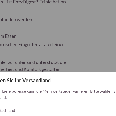
®
en
– ist EnzyDigest
Triple Action
Zutatenübersicht
: Kap
Cellulase 1750 FCC uni
Ingwerwurzelextrakt (Z
empfunden werden
units, Maltase 16050 FC
Lipase 1050 FCC units,
Speisefettsäuren, Phyt
em Essen
rischen Eingriffen als Teil einer
hler zu fühlen und unterstützt die
cherheit und Komfort gestalten
en Sie Ihr Versandland
er Mahlzeit
h Lieferadresse kann die Mehrwertsteuer variieren. Bitte wählen Si
and.
s sowie bei Magen‑ oder
ollten nicht als Ersatz für eine
 gesunde Lebensweise verwendet