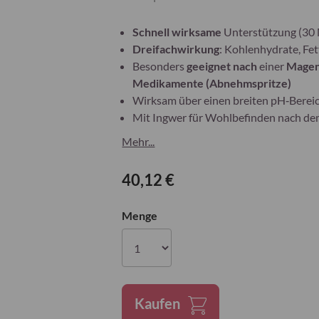
Schnell wirksame
Unterstützung (30
Dreifachwirkung
: Kohlenhydrate, Fet
Besonders
geeignet nach
einer
Magen
Medikamente (Abnehmspritze)
Wirksam über einen breiten pH‑Bereic
Mit Ingwer für Wohlbefinden nach dem
Mehr...
40,12 €
Menge
Kaufen