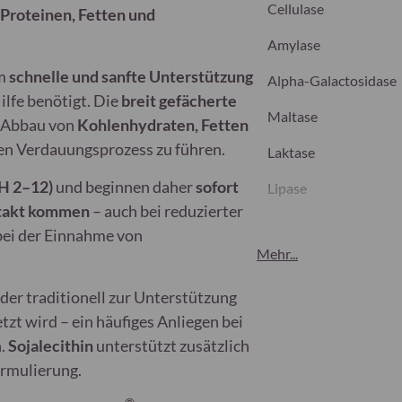
Cellulase
Proteinen, Fetten und
Amylase
um
schnelle und sanfte Unterstützung
Alpha-Galactosidase
ilfe benötigt. Die
breit gefächerte
Maltase
n Abbau von
Kohlenhydraten, Fetten
 den Verdauungsprozess zu führen.
Laktase
pH 2–12)
und beginnen daher
sofort
Lipase
ontakt kommen
– auch bei reduzierter
Invertase
 bei der Einnahme von
Mehr...
Phytase
 der traditionell zur Unterstützung
Lecithin (
Soja
lecithin)
tzt wird – ein häufiges Anliegen bei
Ingwerwurzelextrakt 
n.
Sojalecithin
unterstützt zusätzlich
Rosc.
)
ormulierung.
* RE:
Referenzeinnahm