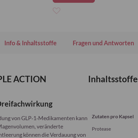
Zur
Wunschliste
hinzufügen
Info & Inhaltsstoffe
Fragen und Antworten
IPLE ACTION
Inhaltsstoffe
Dreifachwirkung
Zutaten pro Kapsel
endung von GLP‑1‑Medikamenten kann
s Magenvolumen, veränderte
Protease
tleerung können die Verdauung von