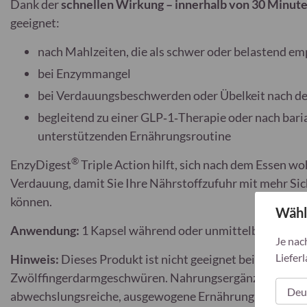
Dank der
schnellen Wirkung – innerhalb von 30 Minut
geeignet:
nach Mahlzeiten, die als schwer oder belastend 
bei Enzymmangel
bei Verdauungsbeschwerden oder Übelkeit nach d
begleitend zu einer GLP‑1‑Therapie oder nach bariat
unterstützenden Ernährungsroutine
®
EnzyDigest
Triple Action hilft, sich nach dem Essen wo
Verdauung, damit Sie Ihre Nährstoffzufuhr mit mehr Si
können.
Wähl
Anwendung:
1 Kapsel während oder unmittelbar nach d
Je nac
Lieferl
Hinweis:
Dieses Produkt ist nicht geeignet bei Gastriti
Zwölffingerdarmgeschwüren. Nahrungsergänzungsmittel s
abwechslungsreiche, ausgewogene Ernährung und eine