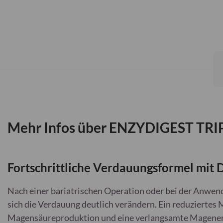
Zum
Anfang
der
Bildgalerie
springen
Mehr Infos über ENZYDIGEST TR
Fortschrittliche Verdauungsformel mit 
Nach einer bariatrischen Operation oder bei der Anw
sich die Verdauung deutlich verändern. Ein reduzierte
Magensäureproduktion und eine verlangsamte Magenen