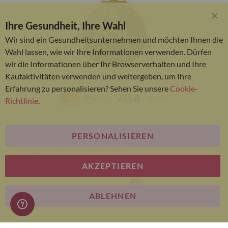
Ihre Gesundheit, Ihre Wahl
Clo
Coo
Wir sind ein Gesundheitsunternehmen und möchten Ihnen die
Bar
Wahl lassen, wie wir Ihre Informationen verwenden. Dürfen
wir die Informationen über Ihr Browserverhalten und Ihre
Kaufaktivitäten verwenden und weitergeben, um Ihre
Erfahrung zu personalisieren? Sehen Sie unsere
Cookie-
Richtlinie
.
PERSONALISIEREN
© Bariatric Advantage® ist eine Marke der Metagenics
Group. Alle Rechte vorbehalten.
AKZEPTIEREN
E-commerce
ABLEHNEN