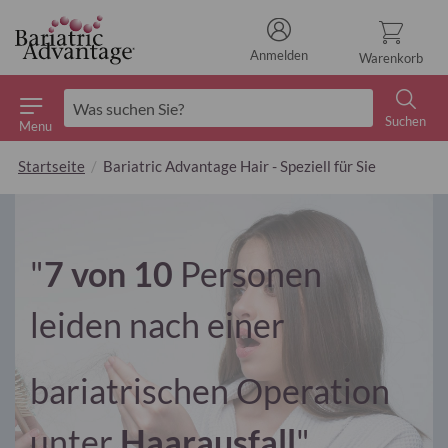
Anmelden
Warenkorb
Suchen
Menu
Suchen
Startseite
Bariatric Advantage Hair - Speziell für Sie
"
7 von 10
Personen
leiden nach einer
bariatrischen Operation
unter
Haarausfall
"