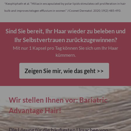
*Keophiphath et al. “Miliacin encapsulated by polar lipids stimulates cell proliferation in hair
bulb and improves telogen effluvium in women” J Cosmet Dermatol. 2020;19(2):485-493.
Sind Sie bereit, Ihr Haar wieder zu beleben und
Ihr Selbstvertrauen zurückzugewinnen?
Mit nur 1 Kapsel pro Tag können Sie sich um Ihr Haar
kümmern.
Zeigen Sie mir, wie das geht >>
Wir stellen Ihnen vor: Bariatric
Advantage Hair!
Die Lösung für die häufigsten Ursachen von