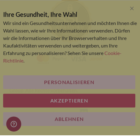
Ihre Gesundheit, Ihre Wahl
Clo
Coo
Wir sind ein Gesundheitsunternehmen und möchten Ihnen die
Bar
Wahl lassen, wie wir Ihre Informationen verwenden. Dürfen
wir die Informationen über Ihr Browserverhalten und Ihre
Kaufaktivitäten verwenden und weitergeben, um Ihre
Erfahrung zu personalisieren? Sehen Sie unsere
Cookie-
Richtlinie
.
PERSONALISIEREN
© Bariatric Advantage® ist eine Marke der Metagenics
Group. Alle Rechte vorbehalten.
AKZEPTIEREN
E-commerce
ABLEHNEN