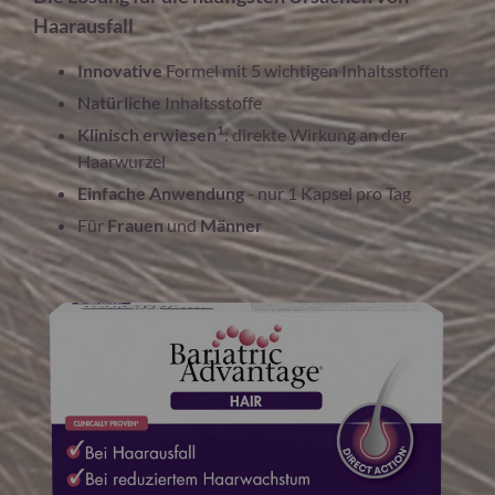
Haarausfall
Innovative
Formel mit 5 wichtigen Inhaltsstoffen
Natürliche
Inhaltsstoffe
1
Klinisch erwiesen
: direkte Wirkung an der
Haarwurzel
Einfache Anwendung
- nur 1 Kapsel pro Tag
Für
Frauen
und
Männer