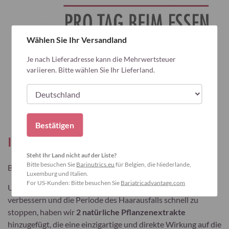
Wählen Sie Ihr Versandland
Je nach Lieferadresse kann die Mehrwertsteuer
variieren. Bitte wählen Sie Ihr Lieferland.
Bestätigen
Innovative Formel
Steht Ihr Land nicht auf der Liste?
Bitte besuchen Sie
Barinutrics.eu
für Belgien, die Niederlande,
®
Bariatric Advantage
Hair enthält
5 wichtige Inhaltsstoffe
.
Luxemburg und Italien.
For US-Kunden: Bitte besuchen Sie
Bariatricadvantage.com
Um das Haarwachstum anzukurbeln, die Haarqualität zu
verbessern und die Periode des Haarausfalls schnell zu
stoppen, haben wir
2 natürliche Pflanzenextrakte
hinzugefügt, die eine einzigartige und direkte Wirkung auf die