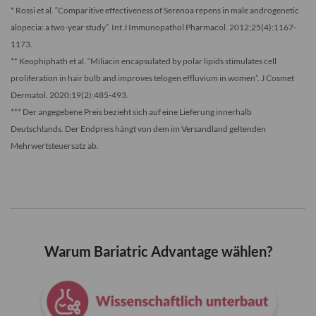
* Rossi et al. “Comparitive effectiveness of Serenoa repens in male androgenetic
alopecia: a two-year study”. Int J Immunopathol Pharmacol. 2012;25(4):1167-
1173.
** Keophiphath et al. “Miliacin encapsulated by polar lipids stimulates cell
proliferation in hair bulb and improves telogen effluvium in women”. J Cosmet
Dermatol. 2020;19(2):485-493.
*** Der angegebene Preis bezieht sich auf eine Lieferung innerhalb
Deutschlands. Der Endpreis hängt von dem im Versandland geltenden
Mehrwertsteuersatz ab.
Warum Bariatric Advantage wählen?