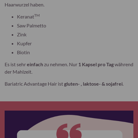
Haarwurzel haben.
TM
Keranat
Saw Palmetto
Zink
Kupfer
Biotin
Es ist sehr
einfach
zu nehmen. Nur
1 Kapsel pro Tag
während
der Mahlzeit.
Bariatric Advantage Hair ist
gluten- , laktose- & sojafrei
.