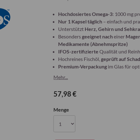
Hochdosiertes Omega-3
: 1000 mg p
Nur 1 Kapsel täglich
– einfach und pra
Unterstützt
Herz, Gehirn und Sehkra
Besonders
geeignet nach
einer
Magen
Medikamente (Abnehmspritze)
IFOS-zertifizierte
Qualität und Reinh
Hochreines Fischöl,
geprüft auf Schad
Premium-Verpackung
im Glas für op
Mehr...
57,98 €
Menge