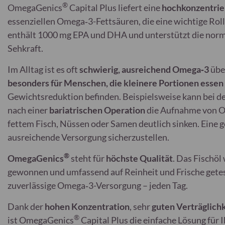
®
OmegaGenics
Capital Plus liefert eine
hochkonzentrie
essenziellen Omega‑3-Fettsäuren, die eine wichtige Roll
enthält 1000 mg EPA und DHA und unterstützt die norm
Sehkraft.
Im Alltag ist es oft
schwierig, ausreichend Omega‑3
übe
besonders für Menschen, die kleinere Portionen essen
Gewichtsreduktion befinden. Beispielsweise kann bei 
nach einer
bariatrischen Operation
die Aufnahme von O
fettem Fisch, Nüssen oder Samen deutlich sinken. Eine g
ausreichende Versorgung sicherzustellen.
®
OmegaGenics
steht für
höchste Qualität
. Das Fischöl
gewonnen und umfassend auf Reinheit und Frische getest
zuverlässige Omega‑3-Versorgung – jeden Tag.
Dank der
hohen Konzentration
, sehr
guten Verträglichk
®
ist OmegaGenics
Capital Plus die einfache Lösung für 