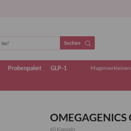
Suchen
Probenpaket
GLP-1
Magenverkleinerun
OMEGAGENICS C
60 Kapseln