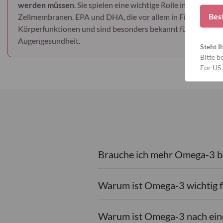
werden müssen
. Sie spielen eine wichtige Rolle im Körper u
Bes
Zellmembranen. EPA und DHA, die vor allem in Fisch und A
Körperfunktionen und sind besonders bekannt für ihre Rolle
Augengesundheit.
Steht I
Bitte b
For US
Brauche ich mehr Omega‑3 b
Warum ist Omega‑3 wichtig f
Warum ist Omega‑3 nach eine