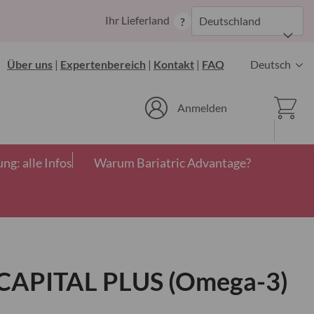
Zum
Ihr Lieferland
Deutschland
?
Inhalt
springen
Sprache
Über uns
|
Expertenbereich
|
Kontakt
|
FAQ
Deutsch
Ware
Anmelden
g: alle Infos
Warum Bariatric Advantage?
APITAL PLUS (Omega-3)