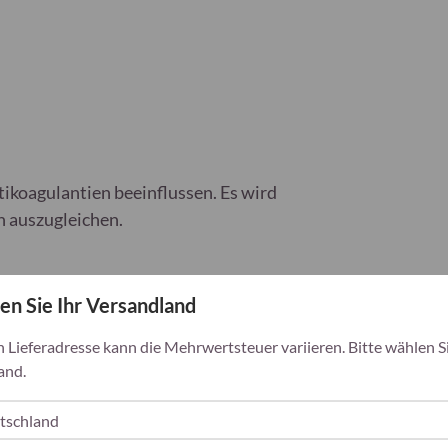
koagulantien beeinflussen. Es wird
 auszugleichen.
i
Laktosefrei
en Sie Ihr Versandland
h Lieferadresse kann die Mehrwertsteuer variieren. Bitte wählen Si
and.
te, die der Körper nicht in ausreichender
g oder Nahrungsergänzung aufgenommen