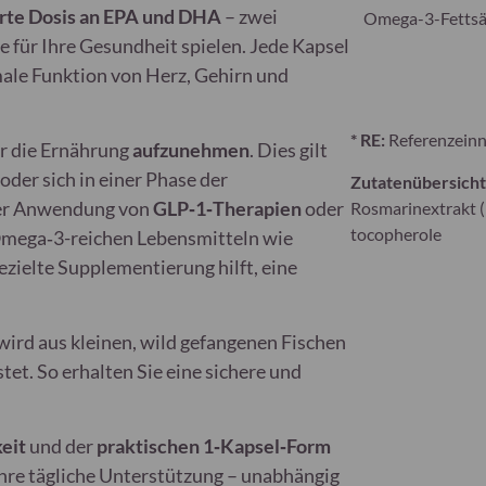
rte Dosis an EPA und DHA
– zwei
Omega-3-Fetts
e für Ihre Gesundheit spielen. Jede Kapsel
ale Funktion von Herz, Gehirn und
* RE:
Referenzein
r die Ernährung
aufzunehmen
. Dies gilt
oder sich in einer Phase der
Zutatenübersicht
der Anwendung von
GLP‑1‑Therapien
oder
Rosmarinextrakt (R
tocopherole
mega‑3-reichen Lebensmitteln wie
ezielte Supplementierung hilft, eine
 wird aus kleinen, wild gefangenen Fischen
et. So erhalten Sie eine sichere und
eit
und der
praktischen 1‑Kapsel‑Form
Ihre tägliche Unterstützung – unabhängig