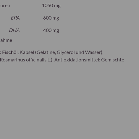
äuren
1050 mg
EPA
600 mg
DHA
400 mg
nahme
:
Fisch
öl, Kapsel (Gelatine, Glycerol und Wasser),
osmarinus officinalis L.), Antioxidationsmittel: Gemischte