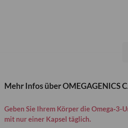
Zum
Anfang
der
Bildgalerie
springen
Mehr Infos über OMEGAGENICS C
Geben Sie Ihrem Körper die Omega‑3-Unt
mit nur einer Kapsel täglich.