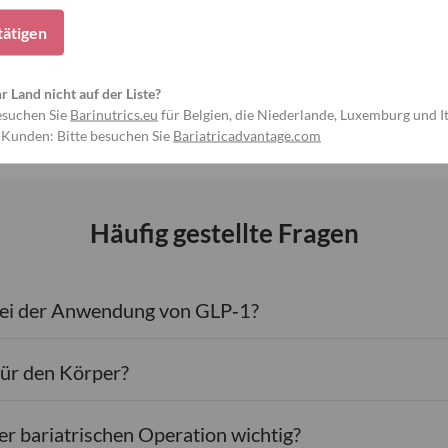
nd sind ein zentraler Bestandteil der
tätigen
lgen vorkommen, unterstützen verschiedene
 bei der Herz-, Gehirn- und
hr Land nicht auf der Liste?
esuchen Sie
Barinutrics.eu
für Belgien, die Niederlande, Luxemburg und It
-Kunden: Bitte besuchen Sie
Bariatricadvantage.com
Häufig gestellte Fragen
ei der Anwendung von GLP‑1?
ür den Körper?
r bariatrischen Operation wichtig?