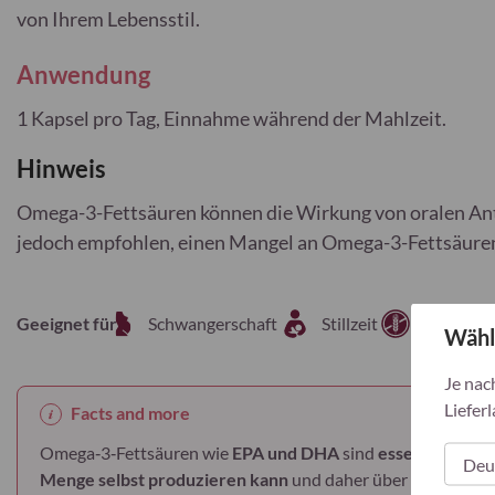
von Ihrem Lebensstil.
Anwendung
1 Kapsel pro Tag, Einnahme während der Mahlzeit.
Hinweis
Omega-3-Fettsäuren können die Wirkung von oralen Anti
jedoch empfohlen, einen Mangel an Omega-3-Fettsäuren
Geeignet für
Schwangerschaft
Stillzeit
Glutenfre
Wähl
Je nac
Lieferl
Facts and more
Omega‑3‑Fettsäuren wie
EPA und DHA
sind
essenzielle Fet
Menge selbst produzieren kann
und daher über die
Nahrun