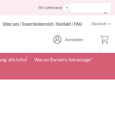
Zum
Ihr Lieferland
?
Inhalt
springen
Sprache
Über uns
|
Expertenbereich
|
Kontakt
|
FAQ
Deutsch
Ware
Anmelden
g: alle Infos
Warum Bariatric Advantage?