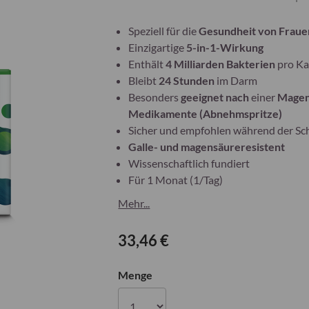
Speziell für die
Gesundheit von Fraue
Einzigartige
5-in-1-Wirkung
Enthält
4 Milliarden Bakterien
pro Ka
Bleibt
24 Stunden
im Darm
Besonders
geeignet nach
einer
Magen
Medikamente (Abnehmspritze)
Sicher und empfohlen während der Sch
Galle- und magensäureresistent
Wissenschaftlich fundiert
Für 1 Monat (1/Tag)
Mehr...
33,46 €
Menge