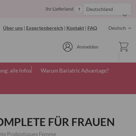
Zum
Ihr Lieferland
Deutschland
?
Inhalt
springen
Sprache
Über uns
|
Expertenbereich
|
Kontakt
|
FAQ
Deutsch
Ware
Anmelden
g: alle Infos
Warum Bariatric Advantage?
OMPLETE FÜR FRAUEN
lete Probiotiques Femme