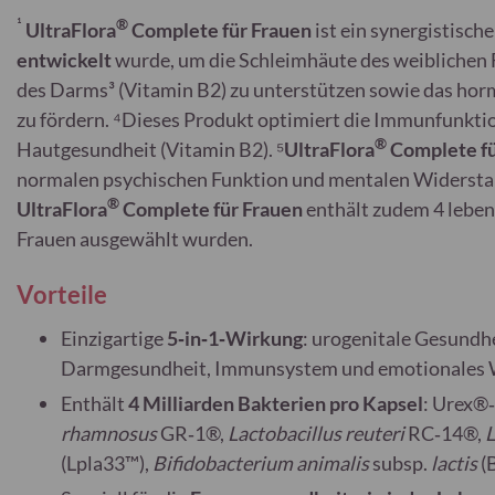
¹
®
UltraFlora
Complete für Frauen
ist ein synergistisch
entwickelt
wurde, um die Schleimhäute des weiblichen 
des Darms³ (Vitamin B2) zu unterstützen sowie das hor
zu fördern. ⁴Dieses Produkt optimiert die Immunfunktio
®
Hautgesundheit (Vitamin B2). ⁵
UltraFlora
Complete fü
normalen psychischen Funktion und mentalen Widerstan
®
UltraFlora
Complete für Frauen
enthält zudem 4 leben
Frauen ausgewählt wurden.
Vorteile
Einzigartige
5‑in‑1‑Wirkung
: urogenitale Gesundh
Darmgesundheit, Immunsystem und emotionales 
Enthält
4 Milliarden Bakterien pro Kapsel
: Urex®
rhamnosus
GR‑1®,
Lactobacillus reuteri
RC‑14®,
L
(Lpla33™),
Bifidobacterium animalis
subsp.
lactis
(