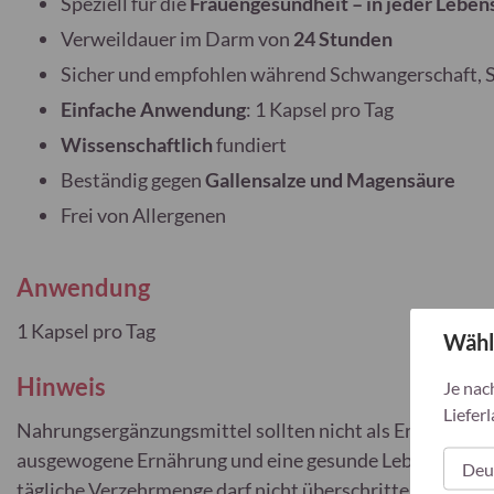
Speziell für die
Frauengesundheit – in jeder Lebe
Verweildauer im Darm von
24 Stunden
Sicher und empfohlen während Schwangerschaft, St
Einfache Anwendung
: 1 Kapsel pro Tag
Wissenschaftlich
fundiert
Beständig gegen
Gallensalze und Magensäure
Frei von Allergenen
Anwendung
1 Kapsel pro Tag
Wähl
Hinweis
Je nac
Lieferl
Nahrungsergänzungsmittel sollten nicht als Ersatz für 
ausgewogene Ernährung und eine gesunde Lebensweise
tägliche Verzehrmenge darf nicht überschritten werden