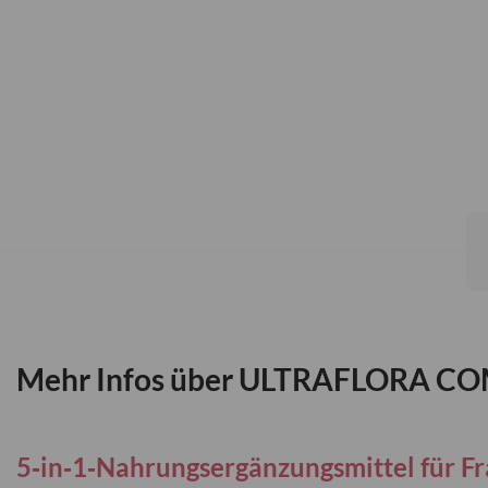
Zum
Anfang
der
Bildgalerie
springen
Mehr Infos über ULTRAFLORA C
5‑in‑1‑Nahrungsergänzungsmittel für F