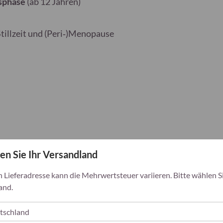
nsphase
(ab 12 Jahren)
Hydroxypropylmethylcell
animalis subsp lactis B
Siliciumdioxid und Magn
illzeit und (Peri‑)Menopause
Vitamin B6 (Pyridoxal-
en Sie Ihr Versandland
h Lieferadresse kann die Mehrwertsteuer variieren. Bitte wählen Si
and.
eine abwechslungsreiche,
 verwendet werden. Die angegebene
. Außerhalb der Reichweite von