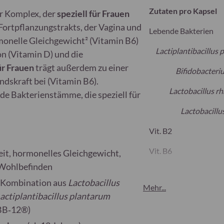
Zutaten pro Kapsel
er Komplex, der
speziell für Frauen
Fortpflanzungstrakts, der Vagina und
Lebende Bakterien
monelle Gleichgewicht² (Vitamin B6)
Lactiplantibacillus
n (Vitamin D) und die
r Frauen
trägt außerdem zu einer
Bifidobacteri
dskraft bei (Vitamin B6).
Lactobacillus 
de Bakterienstämme, die speziell für
Lactobacillu
Vit. B2
Vit. B6
eit, hormonelles Gleichgewicht,
Wohlbefinden
Vit. D
‑Kombination aus
Lactobacillus
* RE:
Referenzeinnahm
Mehr...
actiplantibacillus plantarum
Zutatenübersicht
: Fül
BB‑12®)
Maltodextrin, Lactobaci