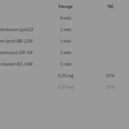
Menge
*RE
4 mld.
 plantarum Lpla33
1 mld.
um lactis BB-12®
1 mld.
rhamnosus GR-1®
1 mld.
s reuteri RC-14®
1 mld.
0,35 mg
25%
0,35 mg
25%
1,24 µg
25%
e
lstoff: Microkristalline Cellulose, Urex™ [Trägerstoff:
llus reuteri, RC-14™; Lactobacillus rhamnosus, GR-1™], Kapsel: