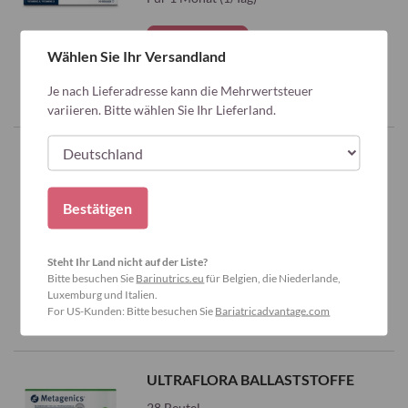
Kaufen
Wählen Sie Ihr Versandland
Je nach Lieferadresse kann die Mehrwertsteuer
variieren. Bitte wählen Sie Ihr Lieferland.
Zur
Wunschliste
ULTRAFLORA COMPLETE FÜR
FRAUEN
hinzufügen
30 Kapseln
Bestätigen
Für 1 Monat (1/Tag)
Steht Ihr Land nicht auf der Liste?
Kaufen
Bitte besuchen Sie
Barinutrics.eu
für Belgien, die Niederlande,
Luxemburg und Italien.
For US-Kunden: Bitte besuchen Sie
Bariatricadvantage.com
Zur
Wunschliste
ULTRAFLORA BALLASTSTOFFE
hinzufügen
28 Beutel