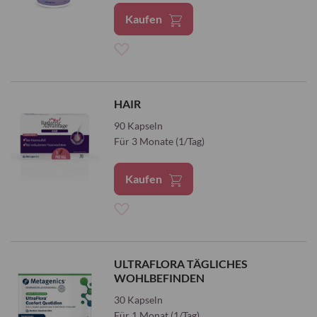
Kaufen
Zur
Wunschliste
HAIR
hinzufügen
90 Kapseln
Für 3 Monate (1/Tag)
Kaufen
Zur
Wunschliste
ULTRAFLORA TÄGLICHES
WOHLBEFINDEN
hinzufügen
30 Kapseln
Für 1 Monat (1/Tag)