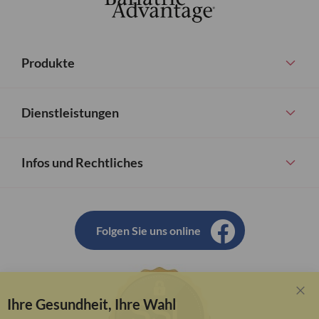
Produkte
Dienstleistungen
Infos und Rechtliches
Folgen Sie uns online
Ihre Gesundheit, Ihre Wahl
Clo
Coo