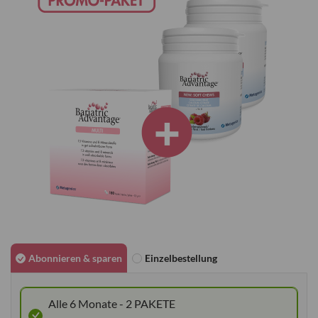
springen
Zum
Anfang
Abonnieren & sparen
Einzelbestellung
der
Bildgalerie
Alle 6 Monate - 2 PAKETE
springen