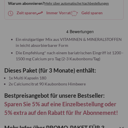
Warum abonnieren?
Mehr über automatische Nachbestellungen
hinzufügen
Zeit sparen
Immer Vorrat
Geld sparen
Ein einzigartiger Mix aus VITAMINEN & MINERALSTOFFEN
in leicht absorbierbarer Form
Die Empfehlung* nach einem bariatrischen Eingriff ist 1200 -
1500 mg Calcium pro Tag (2-3 Kaubonbons/Tag)
Dieses Paket (für 3 Monate) enthält:
1x Multi Kapseln 180
2x Calciumcitrat 90 Kaubonbons Himbeere
Bestpreisangebot für unsere Bestseller:
Sparen Sie 5% auf eine Einzelbestellung oder
5% extra auf den Rabatt für Ihr Abonnement!
Mehr Infos über PROMO-PAKET FÜR 3