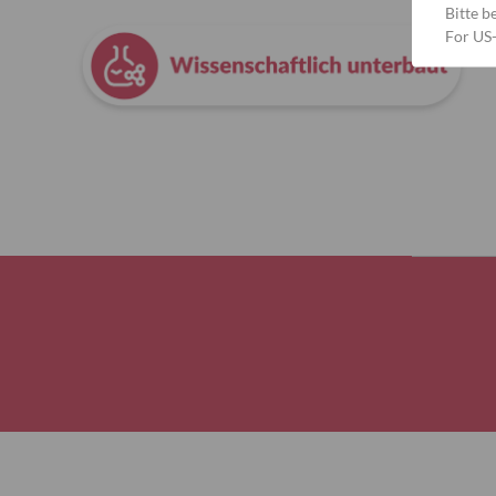
Bitte b
For US