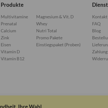
Produkte
Dienst
Multivitamine
Magnesium & Vit. D
Kontakt
Prenatal
Whey
FAQ
Calcium
Nutri Total
Blog
Zink
Promo Pakete
Bestell
Eisen
Einstiegspaket (Proben)
Lieferun
Vitamin D
Zahlung
Vitamin B12
Widerru
ndheit, Ihre Wahl