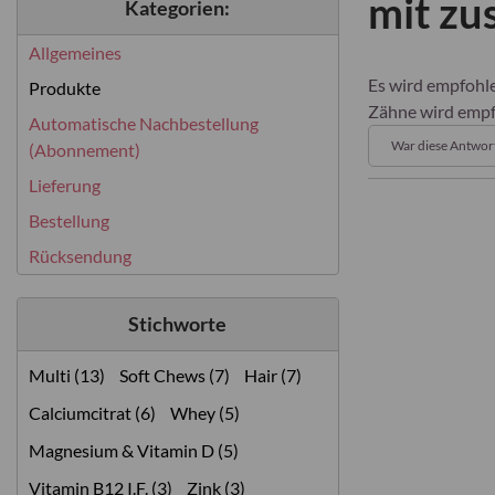
mit zu
Kategorien:
Allgemeines
Es wird empfohle
Produkte
Zähne wird empf
Automatische Nachbestellung
War diese Antwort
(Abonnement)
Lieferung
Bestellung
Rücksendung
Stichworte
Multi (13)
Soft Chews (7)
Hair (7)
Calciumcitrat (6)
Whey (5)
Magnesium & Vitamin D (5)
Vitamin B12 I.F. (3)
Zink (3)