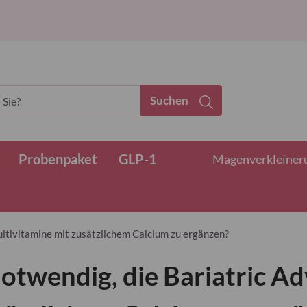
Suchen
Probenpaket
GLP-1
Magenverkleinerun
ultivitamine mit zusätzlichem Calcium zu ergänzen?
 notwendig, die Bariatric 