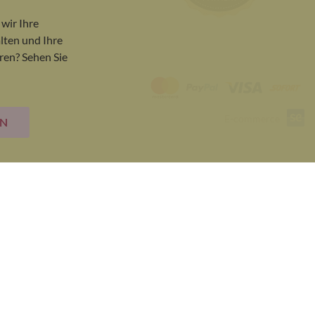
Close
Cook
wir Ihre
Bar
lten und Ihre
ren? Sehen Sie
E-commerce
EN