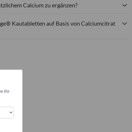
ätzlichem Calcium zu ergänzen?
ge® Kautabletten auf Basis von Calciumcitrat
e Ihr