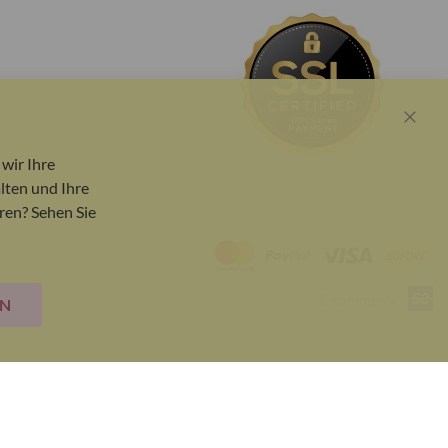
Close
Cook
wir Ihre
Bar
lten und Ihre
ren? Sehen Sie
E-commerce
EN