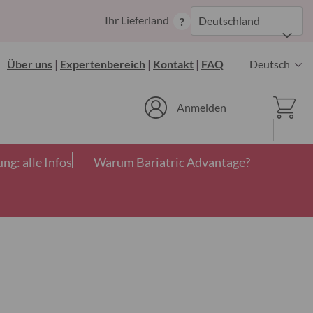
Zum
Ihr Lieferland
Deutschland
?
Inhalt
springen
Sprache
Über uns
|
Expertenbereich
|
Kontakt
|
FAQ
Deutsch
Ware
Anmelden
g: alle Infos
Warum Bariatric Advantage?