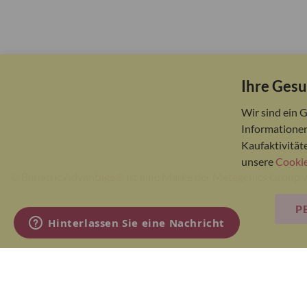
Ihre Gesu
Wir sind ein 
Informationen
Kaufaktivität
unsere
Cookie
© Bariatric Advantage® ist eine Marke der Metagenics Group. 
P