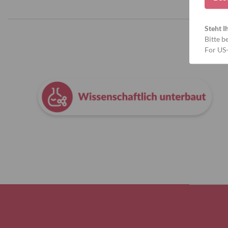
Steht I
Bitte b
For US