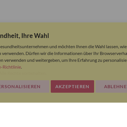
ndheit, Ihre Wahl
Gesundheitsunternehmen und möchten Ihnen die Wahl lassen, wie 
 verwenden. Dürfen wir die Informationen über Ihr Browserverha
en verwenden und weitergeben, um Ihre Erfahrung zu personalisie
-Richtlinie
.
Alle Rechte vorbehalten.
ERSONALISIEREN
AKZEPTIEREN
ABLEHN