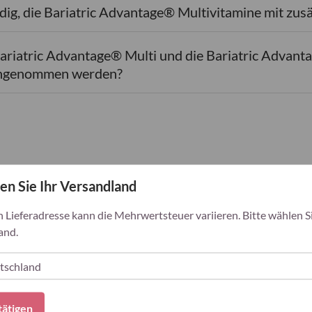
dig, die Bariatric Advantage® Multivitamine mit zus
ariatric Advantage® Multi und die Bariatric Advanta
eingenommen werden?
en Sie Ihr Versandland
h Lieferadresse kann die Mehrwertsteuer variieren. Bitte wählen Si
and.
tätigen