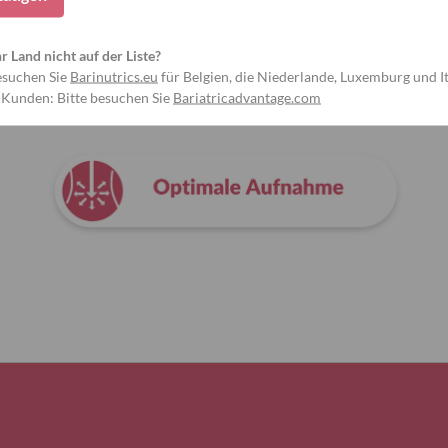
hr Land nicht auf der Liste?
esuchen Sie
Barinutrics.eu
für Belgien, die Niederlande, Luxemburg und It
Warum Bariatric Advantage wählen?
-Kunden: Bitte besuchen Sie
Bariatricadvantage.com