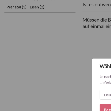
Ist es notwen
Prenatal (3)
Eisen (2)
Müssen die B
auf einmal 
Wähl
Je nac
Lieferl
Bes