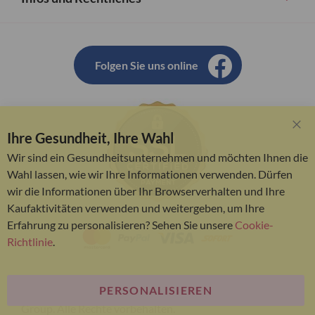
Folgen Sie uns online
Ihre Gesundheit, Ihre Wahl
Clo
Coo
Wir sind ein Gesundheitsunternehmen und möchten Ihnen die
Bar
Wahl lassen, wie wir Ihre Informationen verwenden. Dürfen
wir die Informationen über Ihr Browserverhalten und Ihre
Kaufaktivitäten verwenden und weitergeben, um Ihre
Erfahrung zu personalisieren? Sehen Sie unsere
Cookie-
Richtlinie
.
PERSONALISIEREN
© Bariatric Advantage® ist eine Marke der Metagenics
Group. Alle Rechte vorbehalten.