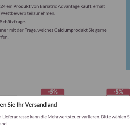
024
ein
Produkt
von Bariatric Advantage
kauft
, erhält
m Wettbewerb teilzunehmen.
Schätzfrage.
nner
mit der Frage, welches
Calciumprodukt
Sie gerne
rfen.
en Sie Ihr Versandland
h Lieferadresse kann die Mehrwertsteuer variieren. Bitte wählen Si
and.