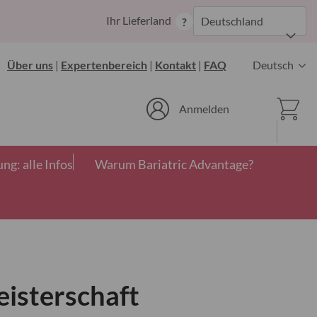
Zum
Ihr Lieferland
Deutschland
?
Inhalt
springen
Sprache
Über uns
|
Expertenbereich
|
Kontakt
|
FAQ
Deutsch
Ware
Anmelden
g: alle Infos
Warum Bariatric Advantage?
isterschaft