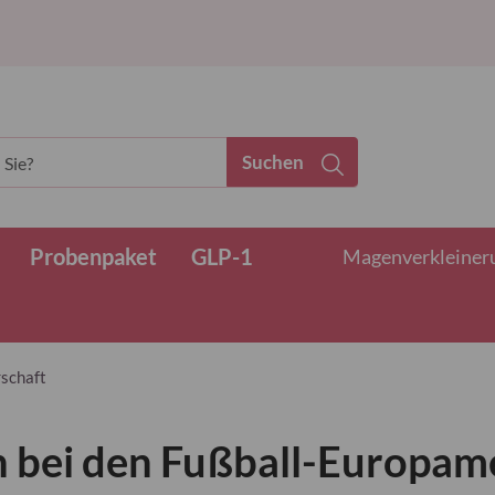
Suchen
Probenpaket
GLP-1
Magenverkleinerun
rschaft
 bei den Fußball-Europame