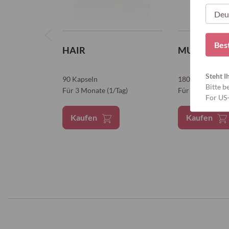
Bes
HAIR
MULTI 
Steht I
90 Kapseln
180 Kapseln
Bitte b
Für 3 Monate (1/Tag)
F
ür 3 Monate (2
For US
Kaufen
Kaufen