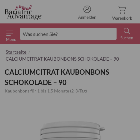
Anmelden
Warenkorb
Suchen
Menu
Suchen
Startseite
CALCIUMCITRAT KAUBONBONS SCHOKOLADE – 90
CALCIUMCITRAT KAUBONBONS
SCHOKOLADE – 90
Kaubonbons für 1 bis 1,5 Monate (2-3/Tag)
Zum
Ende
der
Bildgalerie
springen