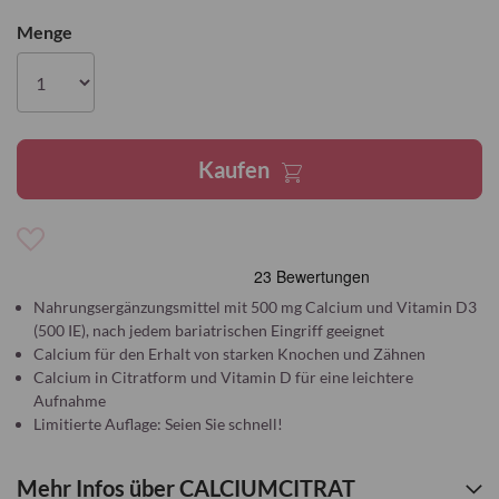
Bildgalerie
Menge
springen
Kaufen
Zur
Wunschliste
hinzufügen
Nahrungsergänzungsmittel mit 500 mg Calcium und Vitamin D3
(500 IE), nach jedem bariatrischen Eingriff geeignet
Calcium für den Erhalt von starken Knochen und Zähnen
Calcium in Citratform und Vitamin D für eine leichtere
Aufnahme
Limitierte Auflage: Seien Sie schnell!
Mehr Infos über CALCIUMCITRAT