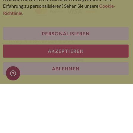
Erfahrung zu personalisieren? Sehen Sie unsere
Cookie-
Richtlinie
.
PERSONALISIEREN
© Bariatric Advantage® ist eine Marke der Metagenics
Group. Alle Rechte vorbehalten.
AKZEPTIEREN
E-commerce
ABLEHNEN