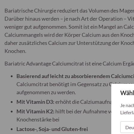
Bariatrische Chirurgie reduziert das Volumen des Magen
Darüber hinaus werden – je nach Art der Operation – V
weniger gut aufgenommen. Somit ist ein Mangel an Calci
Calciummangels wird der Körper Calcium aus den Knoch
daher zusätzliches Calcium zur Unterstützung der Knoch
Knochen.
Bariatric Advantage Calciumcitrat ist eine Calcium Erg
Basierend auf leicht zu absorbierendem Calciumci
Calciumcitrat benötigt im Gegensatz zu Calcium
aufgenommen zu werden.
Wähl
Mit Vitamin D3:
erhöht die Calziumaufnahme in d
Je nac
Mit Vitamin K2:
hilft bei der Aufnahme von Kalziu
Lieferl
Knochenstärke bei
Lactose-, Soja- und Gluten-frei