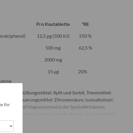
Pro Kautablette
*RE
ecalcipherol)
12,5 μg (500 IU)
250 %
500 mg
62,5 %
2000 mg
15 µg
20%
nnahme
iumcitrat, Süßungsmittel: Xylit und Sorbit, Trennmittel:
charoma, Säuerungsmittel: Zitronensäure, Isomaltulose*,
e Ihr
ciumdioxid und Magnesiumsalze der Speisefettsäuren,
eviolglykoside aus Stevia, Kempfe-Aroma, Süßungsmittel:
n K2 (Menaquin One), Vitamin D3 (Cholecalciferol)
hält Glucose und Fruktose