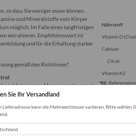
s, so dass Sie weniger essen können.
itamine und Mineralstoffe vom Körper
Nährstoff
um möglich. Im Falle eines langfristigen
en extrahieren. Empfehlenswert ist
Vitamin D (Chol
enbildung und für die Erhaltung starker
Calcium
Citrat
änzung gemäß den Richtlinien*.
Vitamin K2
trat
*RE
: Referenzei
carbonat keine saure Magenumgebung, um
en Sie Ihr Versandland
Bestandteile:
Calc
Stearinsäure, Kirs
en Knochen und unterstützt die Knochen
h Lieferadresse kann die Mehrwertsteuer variieren. Bitte wählen Si
Trennmittel: Sili
m in den Knochen und trägt zur
and.
Süßungsmittel: St
Sucralose, Vitami
Mehr...
*Isomaltulose ent