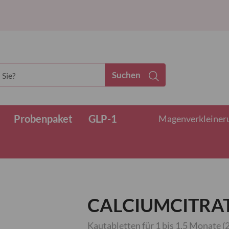
Suchen
Probenpaket
GLP-1
Magenverkleinerun
CALCIUMCITRAT 
Kautabletten für 1 bis 1,5 Monate (