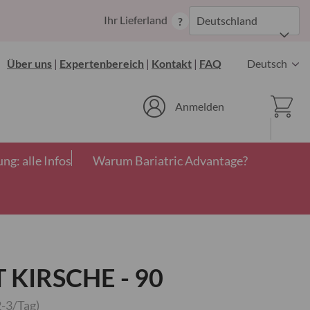
Zum
Ihr Lieferland
Deutschland
?
Inhalt
springen
Sprache
Über uns
|
Expertenbereich
|
Kontakt
|
FAQ
Deutsch
Ware
Anmelden
g: alle Infos
Warum Bariatric Advantage?
KIRSCHE - 90
2-3/Tag)