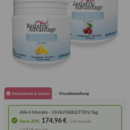
Zum
Anfang
Abonnieren & sparen
Einzelbestellung
der
Bildgalerie
Alle 6 Monate - 3 KAUTABLETTEN/Tag
springen
174,96 €
Save 20%
/ 540 kautabl.
0,97 € pro Tag