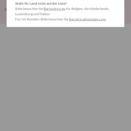
Steht Ihr Land nicht auf der Liste?
Bitte besuchen Sie
Barinutrics.eu
für Belgien, die Niederlande,
Alle Blogeinträge lesen
Luxemburg und Italien.
For US-Kunden: Bitte besuchen Sie
Bariatricadvantage.com