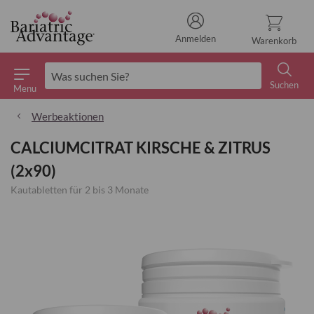
Anmelden
Warenkorb
Suchen
Menu
Suchen
Werbeaktionen
CALCIUMCITRAT KIRSCHE & ZITRUS
(2x90)
Kautabletten für 2 bis 3 Monate
Zum
Ende
der
Bildgalerie
springen