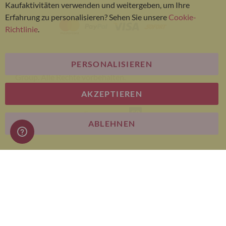
Kaufaktivitäten verwenden und weitergeben, um Ihre
Erfahrung zu personalisieren? Sehen Sie unsere
Cookie-
Richtlinie
.
PERSONALISIEREN
© Bariatric Advantage® ist eine Marke der Metagenics
Group. Alle Rechte vorbehalten.
AKZEPTIEREN
E-commerce
ABLEHNEN