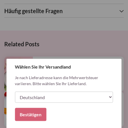
Häufig gestellte Fragen
Related Posts
Calcium
Wählen Sie Ihr Versandland
Warum Sie nach einer
Mehr..
bariatrischen Operation Calcium
Je nach Lieferadresse kann die Mehrwertsteuer
variieren. Bitte wählen Sie Ihr Lieferland.
benötigen
Infos
Vorgestellt
Warum sind Vitamine &
Mehr..
Mineralien nach einer
Bestätigen
Magenverkleinerung wichtig?