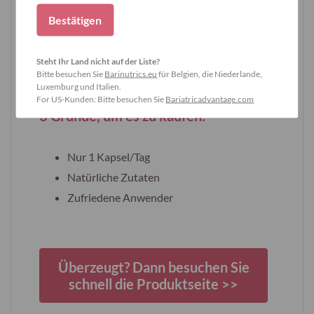
Bestätigen
Steht Ihr Land nicht auf der Liste?
Bitte besuchen Sie
Barinutrics.eu
für Belgien, die Niederlande,
Luxemburg und Italien.
For US-Kunden: Bitte besuchen Sie
Bariatricadvantage.com
3 Gründe, um es zu kaufen:
Nur 1 Kapsel/Tag
Natürliche Zutaten
Zufriedene Anwender
Überzeugt? Dann besuchen Sie
schnell die Produktseite >>