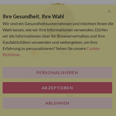
Ihre Gesundheit, Ihre Wahl
Clo
Coo
Wir sind ein Gesundheitsunternehmen und möchten Ihnen die
Bar
Wahl lassen, wie wir Ihre Informationen verwenden. Dürfen
wir die Informationen über Ihr Browserverhalten und Ihre
Kaufaktivitäten verwenden und weitergeben, um Ihre
Erfahrung zu personalisieren? Sehen Sie unsere
Cookie-
Richtlinie
.
PERSONALISIEREN
© Bariatric Advantage® ist eine Marke der Metagenics
Group. Alle Rechte vorbehalten.
AKZEPTIEREN
E-commerce
ABLEHNEN