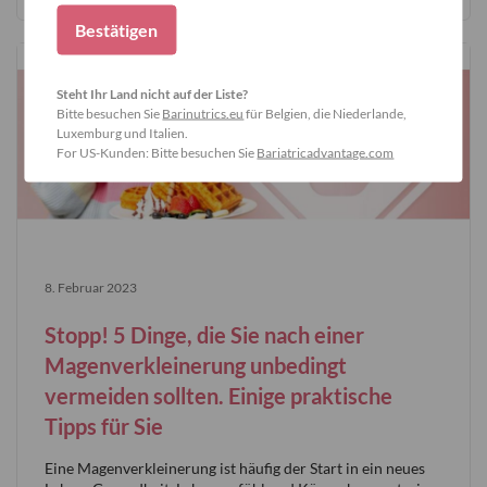
Bestätigen
Steht Ihr Land nicht auf der Liste?
Bitte besuchen Sie
Barinutrics.eu
für Belgien, die Niederlande,
Luxemburg und Italien.
For US-Kunden: Bitte besuchen Sie
Bariatricadvantage.com
8. Februar 2023
Stopp! 5 Dinge, die Sie nach einer
Magenverkleinerung unbedingt
vermeiden sollten. Einige praktische
Tipps für Sie
Eine Magenverkleinerung ist häufig der Start in ein neues