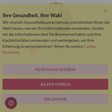
Ihre Gesundheit, Ihre Wahl
Clo
Coo
Wir sind ein Gesundheitsunternehmen und möchten Ihnen die
Bar
Wahl lassen, wie wir Ihre Informationen verwenden. Dürfen
wir die Informationen über Ihr Browserverhalten und Ihre
Kaufaktivitäten verwenden und weitergeben, um Ihre
Erfahrung zu personalisieren? Sehen Sie unsere
Cookie-
Richtlinie
.
PERSONALISIEREN
© Bariatric Advantage® ist eine Marke der Metagenics
Group. Alle Rechte vorbehalten.
AKZEPTIEREN
E-commerce
ABLEHNEN