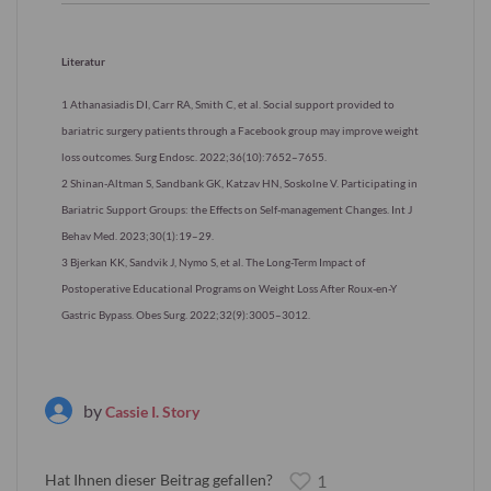
Literatur
1 Athanasiadis DI, Carr RA, Smith C, et al. Social support provided to
bariatric surgery patients through a Facebook group may improve weight
loss outcomes. Surg Endosc. 2022;36(10):7652–7655.
2 Shinan-Altman S, Sandbank GK, Katzav HN, Soskolne V. Participating in
Bariatric Support Groups: the Effects on Self-management Changes. Int J
Behav Med. 2023;30(1):19–29.
3 Bjerkan KK, Sandvik J, Nymo S, et al. The Long-Term Impact of
Postoperative Educational Programs on Weight Loss After Roux-en-Y
Gastric Bypass. Obes Surg. 2022;32(9):3005–3012.
by
Cassie I. Story
Hat Ihnen dieser Beitrag gefallen?
1