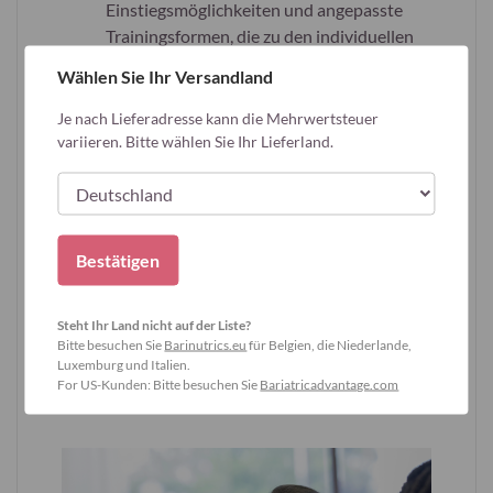
Einstiegsmöglichkeiten und angepasste
Trainingsformen, die zu den individuellen
Bedürfnissen passen.
Wählen Sie Ihr Versandland
Wissenschaftlicher Einblick
: Studien
Je nach Lieferadresse kann die Mehrwertsteuer
zeigen, dass eine regelmäßige Teilnahme an
variieren. Bitte wählen Sie Ihr Lieferland.
edukativen Programmen nach
bariatrischer OP mit einem besseren
langfristigen Gewichtsverlust verbunden
ist.
Eine Untersuchung ergab zudem:
Bestätigen
Patient:innen mit häufiger Teilnahme an
Selbsthilfegruppen hatten 10–15 Jahre
Steht Ihr Land nicht auf der Liste?
nach der OP mehr Gewichtsverlust und
Bitte besuchen Sie
Barinutrics.eu
für Belgien, die Niederlande,
weniger Gewichtszunahme als seltene
Luxemburg und Italien.
Teilnehmer:innen.³
For US-Kunden: Bitte besuchen Sie
Bariatricadvantage.com