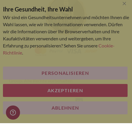
Ihre Gesundheit, Ihre Wahl
Clo
Coo
Wir sind ein Gesundheitsunternehmen und möchten Ihnen die
Bar
Wahl lassen, wie wir Ihre Informationen verwenden. Dürfen
wir die Informationen über Ihr Browserverhalten und Ihre
Kaufaktivitäten verwenden und weitergeben, um Ihre
Erfahrung zu personalisieren? Sehen Sie unsere
Cookie-
Richtlinie
.
PERSONALISIEREN
© Bariatric Advantage® ist eine Marke der Metagenics
Group. Alle Rechte vorbehalten.
AKZEPTIEREN
E-commerce
ABLEHNEN